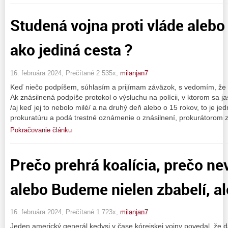
Studená vojna proti vláde alebo
ako jediná cesta ?
16. februára 2024, Prečítané 2 535x,
milanjan7
Keď niečo podpíšem, súhlasím a prijímam záväzok, s vedomím, že
Ak znásilnená podpíše protokol o výsluchu na polícii, v ktorom sa ja
/aj keď jej to nebolo milé/ a na druhý deň alebo o 15 rokov, to je 
prokuratúru a podá trestné oznámenie o znásilnení, prokurátorom
Pokračovanie článku
Prečo prehrá koalícia, prečo ne
alebo Budeme nielen zbabelí, ale
16. februára 2024, Prečítané 1 723x,
milanjan7
Jeden americký generál kedysi v čase kórejskej vojny povedal, že d