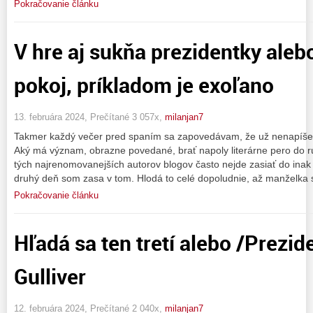
Pokračovanie článku
V hre aj sukňa prezidentky ale
pokoj, príkladom je exoľano
13. februára 2024, Prečítané 3 057x,
milanjan7
Takmer každý večer pred spaním sa zapovedávam, že už nenapíšem
Aký má význam, obrazne povedané, brať napoly literárne pero do rúk
tých najrenomovanejších autorov blogov často nejde zasiať do inak 
druhý deň som zasa v tom. Hlodá to celé dopoludnie, až manželka 
Pokračovanie článku
Hľadá sa ten tretí alebo /Prezid
Gulliver
12. februára 2024, Prečítané 2 040x,
milanjan7