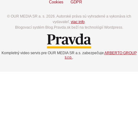
Cookies
GDPR
© OUR MEDIA SR a. s. 2026. Autorské práva sú vyhradené a vykonáva ich
vydavateľ,
viac info
.
Blogovací systém Blog.Pravda.sk beží na technológií Wordpress.
Kompletný video servis pre OUR MEDIA SR a.s. zabezpečuje
ARBERTO GROUP
s.r.o.
.