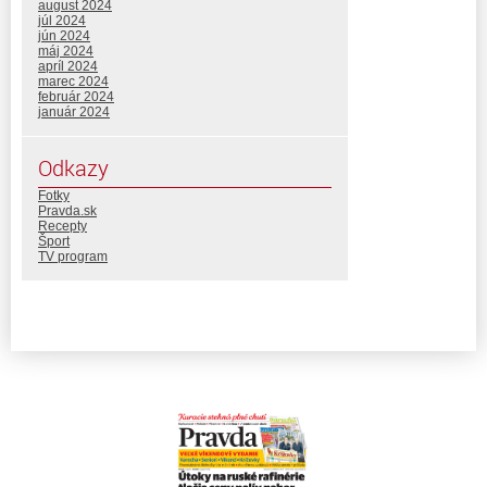
august 2024
júl 2024
jún 2024
máj 2024
apríl 2024
marec 2024
február 2024
január 2024
Odkazy
Fotky
Pravda.sk
Recepty
Šport
TV program