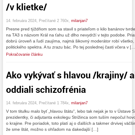
/v klietke/
14. februára 2024, Prečítané 2 760x,
milanjan7
Presne pred týždňom som sa stavil s priateľom o kilo banánov tvrde
na TA3 s názvom Král na ťahu už dlho nevydrží v tejto podobe. Pri
dobrú úroveň a ľudí zaujíma, najmä šikovný moderátor robí všetko,
politického spektra. A tu zrazu bác. Po tej poslednej časti včera v […
Pokračovanie článku
Ako vykývať s hlavou /krajiny/ 
oddiali schizofrénia
14. februára 2024, Prečítané 1 784x,
milanjan7
V tom titulku malo byť „hlavou štátu“, lebo tak nejak je to v Ústave 
prezidentky, či adjutanta exkolegu Strižinca som tuším nepočul hovo
o krajine. Pre poriadok, toto platí aj o ďalších a takmer drvivej väčši
že sme štát, možno s ohľadom na dakedajší […]