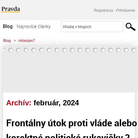
Registrácia
Prihlásenie
Blog
Najnovšie články
Najčítanejšie články
Blog
>
milanjan7
Najkomentovanejšie články
Zoznam blogov
Komerčné blogy
Archív:
február, 2024
Frontálny útok proti vláde aleb
korektné politické rukavičky ?