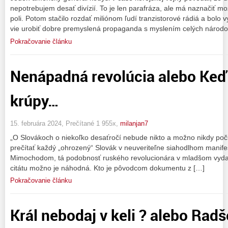
nepotrebujem desať divízií. To je len parafráza, ale má naznačiť m
poli. Potom stačilo rozdať miliónom ľudí tranzistorové rádiá a bolo
vie urobiť dobre premyslená propaganda s myslením celých národov
Pokračovanie článku
Nenápadná revolúcia alebo Keď
krúpy…
15. februára 2024, Prečítané 1 955x,
milanjan7
„O Slovákoch o niekoľko desaťročí nebude nikto a možno nikdy počuť
prečítať každý „ohrozený“ Slovák v neuveriteľne siahodlhom manifes
Mimochodom, tá podobnosť ruského revolucionára v mladšom vyda
citátu možno je náhodná. Kto je pôvodcom dokumentu z […]
Pokračovanie článku
Král nebodaj v keli ? alebo Radše