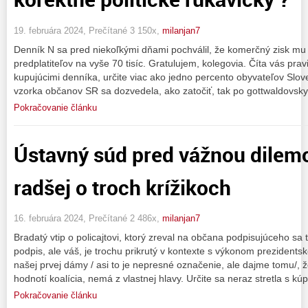
19. februára 2024, Prečítané 3 150x,
milanjan7
Denník N sa pred niekoľkými dňami pochválil, že komerčný zisk mu v
predplatiteľov na vyše 70 tisíc. Gratulujem, kolegovia. Číta vás pra
kupujúcimi denníka, určite viac ako jedno percento obyvateľov Slov
vzorka občanov SR sa dozvedela, ako zatočiť, tak po gottwaldovsky
Pokračovanie článku
Ústavný súd pred vážnou dilemo
radšej o troch krížikoch
16. februára 2024, Prečítané 2 486x,
milanjan7
Bradatý vtip o policajtovi, ktorý zreval na občana podpisujúceho sa t
podpis, ale váš, je trochu prikrutý v kontexte s výkonom prezident
našej prvej dámy / asi to je nepresné označenie, ale dajme tomu/, ž
hodnotí koalícia, nemá z vlastnej hlavy. Určite sa neraz stretla s k
Pokračovanie článku