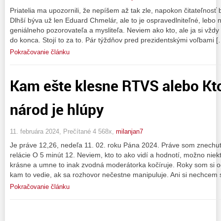
Priatelia ma upozornili, že nepíšem až tak zle, napokon čitateľnosť 
Dlhší býva už len Eduard Chmelár, ale to je ospravedlniteľné, lebo
geniálneho pozorovateľa a mysliteľa. Neviem ako kto, ale ja si vždy
do konca. Stojí to za to. Pár týždňov pred prezidentskými voľbami [
Pokračovanie článku
Kam ešte klesne RTVS alebo Kto 
národ je hlúpy
11. februára 2024, Prečítané 4 568x,
milanjan7
Je práve 12,26, nedeľa 11. 02. roku Pána 2024. Práve som znechute
relácie O 5 minút 12. Neviem, kto to ako vidí a hodnotí, možno nie
krásne a umne to inak zvodná moderátorka kočíruje. Roky som si odk
kam to vedie, ak sa rozhovor nečestne manipuluje. Ani si nechcem
Pokračovanie článku