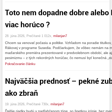
Toto nem dopadne dobre alebo
viac horúco ?
28. júna 2026, Prečítané 1 012x,
milanjan7
Chcem sa venovať počasiu a politike. Vzhľadom na poradie titulko
Rákovej v programe Susedia. Podčiarkujem, že vôbec nemám na m
maďarského premiéra prezentované v predvolebnom období, ale aj 
pesimizmu – z tých rekordných horúčav, čo nemusí byť konečná „sta
Pokračovanie článku
Najväčšia prednosť – pekné zu
ako zbraň
19. júna 2026, Prečítané 730x,
milanjan7
Ďalšie riadky budú v nadľahčenom tóne, so špetkou irónie, bez men