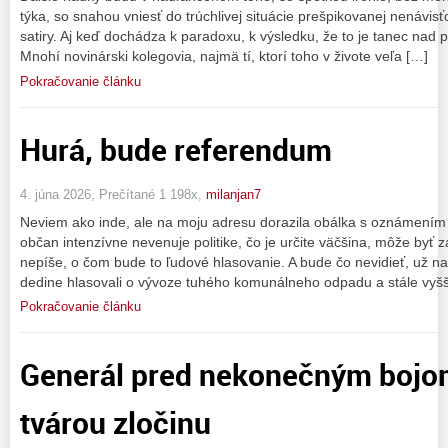
týka, so snahou vniesť do trúchlivej situácie prešpikovanej nenávis
satiry. Aj keď dochádza k paradoxu, k výsledku, že to je tanec nad p
Mnohí novinárski kolegovia, najmä tí, ktorí toho v živote veľa […]
Pokračovanie článku
Hurá, bude referendum
4. júna 2026, Prečítané 1 198x,
milanjan7
Neviem ako inde, ale na moju adresu dorazila obálka s oznámením 
občan intenzívne nevenuje politike, čo je určite väčšina, môže by
nepíše, o čom bude to ľudové hlasovanie. A bude čo nevidieť, už n
dedine hlasovali o vývoze tuhého komunálneho odpadu a stále vyš
Pokračovanie článku
Generál pred nekonečným bojom
tvárou zločinu