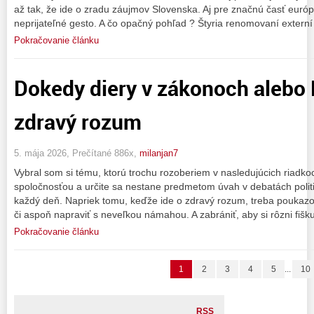
až tak, že ide o zradu záujmov Slovenska. Aj pre značnú časť európsk
neprijateľné gesto. A čo opačný pohľad ? Štyria renomovaní externí
Pokračovanie článku
Dokedy diery v zákonoch alebo
zdravý rozum
5. mája 2026, Prečítané 886x,
milanjan7
Vybral som si tému, ktorú trochu rozoberiem v nasledujúcich riadkoc
spoločnosťou a určite sa nestane predmetom úvah v debatách politik
každý deň. Napriek tomu, keďže ide o zdravý rozum, treba poukazova
či aspoň napraviť s neveľkou námahou. A zabrániť, aby si rôzni fišk
Pokračovanie článku
1
2
3
4
5
...
10
RSS