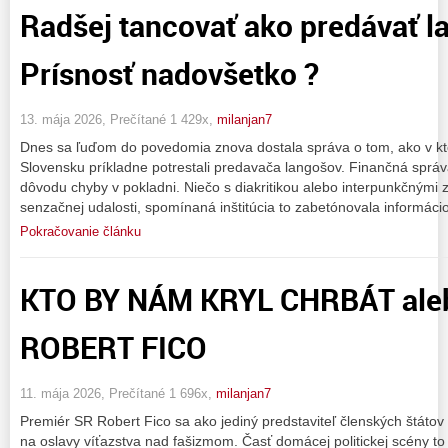
Radšej tancovať ako predávať l
Prísnosť nadovšetko ?
13. mája 2026, Prečítané 1 429x,
milanjan7
Dnes sa ľuďom do povedomia znova dostala správa o tom, ako v kt
Slovensku príkladne potrestali predavača langošov. Finančná sprá
dôvodu chyby v pokladni. Niečo s diakritikou alebo interpunkčnými 
senzačnej udalosti, spomínaná inštitúcia to zabetónovala informácio
Pokračovanie článku
KTO BY NÁM KRYL CHRBÁT aleb
ROBERT FICO
11. mája 2026, Prečítané 1 696x,
milanjan7
Premiér SR Robert Fico sa ako jediný predstaviteľ členských štáto
na oslavy víťazstva nad fašizmom. Časť domácej politickej scény t