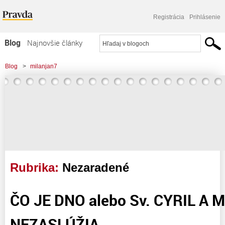
Registrácia
Prihlásenie
Blog
Najnovšie články
Najčítanejšie články
Blog
>
milanjan7
Najkomentovanejšie články
Zoznam blogov
Komerčné blogy
Rubrika:
Nezaradené
ČO JE DNO alebo Sv. CYRIL A 
NEZASLÚŽIA