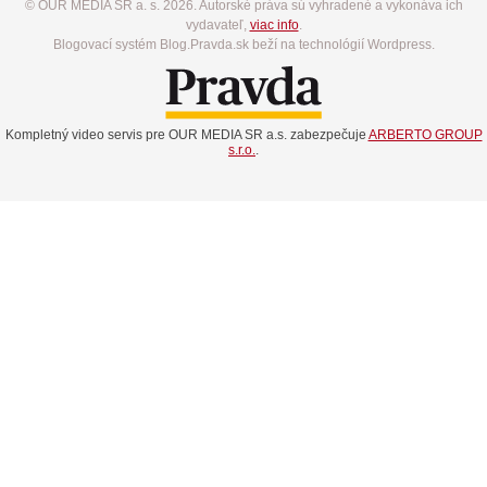
© OUR MEDIA SR a. s. 2026. Autorské práva sú vyhradené a vykonáva ich
vydavateľ,
viac info
.
Blogovací systém Blog.Pravda.sk beží na technológií Wordpress.
Kompletný video servis pre OUR MEDIA SR a.s. zabezpečuje
ARBERTO GROUP
s.r.o.
.