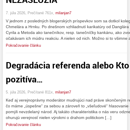
7. júla 2026, Prečítané 761x,
milanjan7
V jednom z posledných blogerských príspevkov som sa dotkol kolegov
Chmelára a Hrnku. Po dnešnom vzhliadnutí karikatúry od Danglára n
Cyrila a Metoda ako tanečníkov, resp. tanečníčky kankánu, ako zv
očakávam ich múdru reakciu. A nielen od nich. Možno si to všimne a
Pokračovanie článku
Degradácia referenda alebo Kto
pozitíva…
5. júla 2026, Prečítané 811x,
milanjan7
Keď aj verejnoprávny moderátor mudrujúci nad práve skončeným ref
čo máme „úspešne“ za sebou a zároveň to „všeľudové“ hlasovanie 
pomýli nevzdelaný národ. Aj takáto charakteristika o nás veru odznel
ohurujú verejnosť nielen výrokmi o drahom politickom […]
Pokračovanie článku