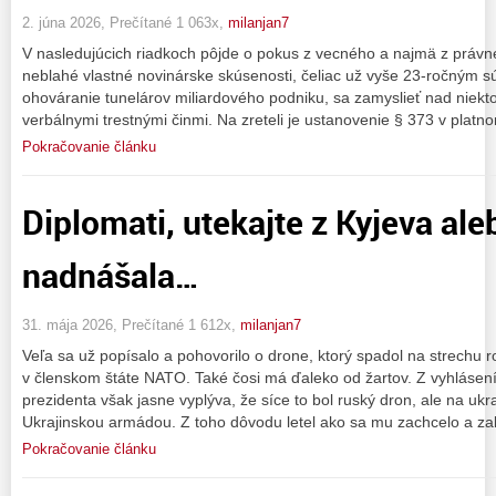
2. júna 2026, Prečítané 1 063x,
milanjan7
V nasledujúcich riadkoch pôjde o pokus z vecného a najmä z právn
neblahé vlastné novinárske skúsenosti, čeliac už vyše 23-ročným 
ohováranie tunelárov miliardového podniku, sa zamyslieť nad niekt
verbálnymi trestnými činmi. Na zreteli je ustanovenie § 373 v plat
Pokračovanie článku
Diplomati, utekajte z Kyjeva al
nadnášala…
31. mája 2026, Prečítané 1 612x,
milanjan7
Veľa sa už popísalo a pohovorilo o drone, ktorý spadol na strech
v členskom štáte NATO. Také čosi má ďaleko od žartov. Z vyhláse
prezidenta však jasne vyplýva, že síce to bol ruský dron, ale na u
Ukrajinskou armádou. Z toho dôvodu letel ako sa mu zachcelo a zab
Pokračovanie článku