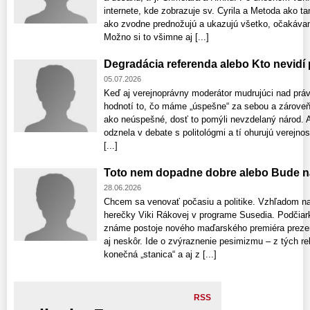
internete, kde zobrazuje sv. Cyrila a Metoda ako t
ako zvodne prednožujú a ukazujú všetko, očakávam 
Možno si to všimne aj [...]
Degradácia referenda alebo Kto nevidí
05.07.2026
Keď aj verejnoprávny moderátor mudrujúci nad prá
hodnotí to, čo máme „úspešne“ za sebou a zároveň
ako neúspešné, dosť to pomýli nevzdelaný národ. Aj
odznela v debate s politológmi a tí ohurujú verejno
[...]
Toto nem dopadne dobre alebo Bude n
28.06.2026
Chcem sa venovať počasiu a politike. Vzhľadom na
herečky Viki Rákovej v programe Susedia. Podčia
známe postoje nového maďarského premiéra prezen
aj neskôr. Ide o zvýraznenie pesimizmu – z tých r
konečná „stanica“ a aj z [...]
RSS