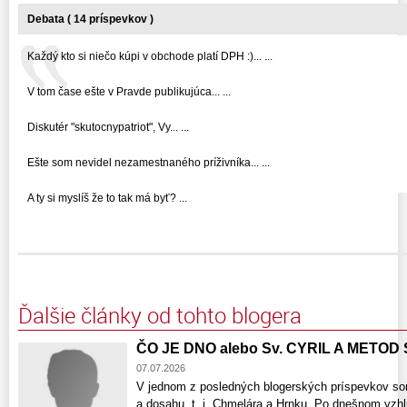
Debata ( 14 príspevkov )
Každý kto si niečo kúpi v obchode platí DPH :)... ...
V tom čase ešte v Pravde publikujúca... ...
Diskutér "skutocnypatriot", Vy... ...
Ešte som nevidel nezamestnaného príživníka... ...
A ty si myslíš že to tak má byť? ...
Ďalšie články od tohto blogera
ČO JE DNO alebo Sv. CYRIL A METOD
07.07.2026
V jednom z posledných blogerských príspevkov som
a dosahu, t. j. Chmelára a Hrnku. Po dnešnom vzhli