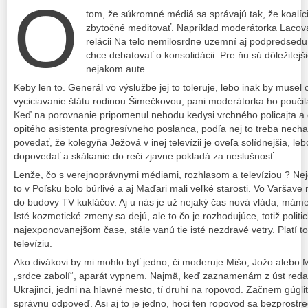
O
tom, že súkromné médiá sa správajú tak, že koalíc
zbytočné meditovať. Napríklad moderátorka Lacová 
relácii Na telo nemilosrdne uzemní aj podpredsedu
chce debatovať o konsolidácii. Pre ňu sú dôležitej
nejakom aute.
Keby len to. Generál vo výslužbe jej to toleruje, lebo inak by musel
vyciciavanie štátu rodinou Šimečkovou, pani moderátorka ho poučila
Keď na porovnanie pripomenul nehodu kedysi vrchného policajta a 
opitého asistenta progresívneho poslanca, podľa nej to treba nechať
povedať, že kolegyňa Ježová v inej televízii je oveľa solídnejšia, l
dopovedať a skákanie do reči zjavne pokladá za neslušnosť.
Lenže, čo s verejnoprávnymi médiami, rozhlasom a televíziou ? Nej
to v Poľsku bolo búrlivé a aj Maďari mali veľké starosti. Vo Varšav
do budovy TV kukláčov. Aj u nás je už nejaký čas nová vláda, máme 
Isté kozmetické zmeny sa dejú, ale to čo je rozhodujúce, totiž politi
najexponovanejšom čase, stále vanú tie isté nezdravé vetry. Platí to
televíziu.
Ako divákovi by mi mohlo byť jedno, či moderuje Mišo, Jožo alebo
„srdce zabolí“, aparát vypnem. Najmä, keď zaznamenám z úst redakt
Ukrajinci, jedni na hlavné mesto, tí druhí na ropovod. Začnem gúgliť
správnu odpoveď. Asi aj to je jedno, hoci ten ropovod sa bezprostr