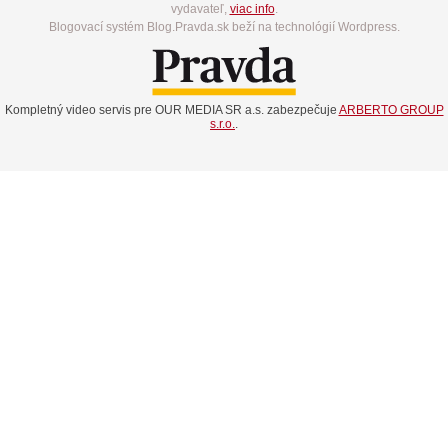
vydavateľ,
viac info
.
Blogovací systém Blog.Pravda.sk beží na technológií Wordpress.
Kompletný video servis pre OUR MEDIA SR a.s. zabezpečuje
ARBERTO GROUP
s.r.o.
.