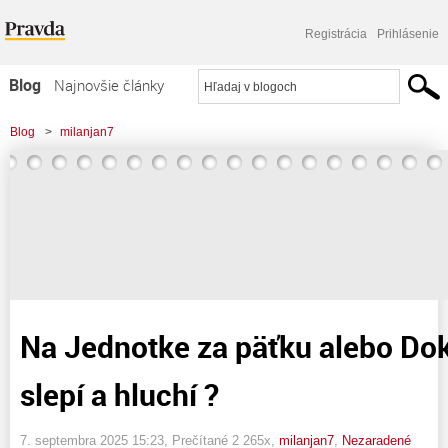
Registrácia
Prihlásenie
Blog
Najnovšie články
Najčítanejšie články
Blog
>
milanjan7
Najkomentovanejšie články
>
Na Jednotke za päťku alebo Dokedy budeme slepí a hluchí ?
Zoznam blogov
Komerčné blogy
Na Jednotke za päťku alebo D
slepí a hluchí ?
7. septembra 2025 15:23
, Prečítané 2 265x,
milanjan7
,
Nezaradené