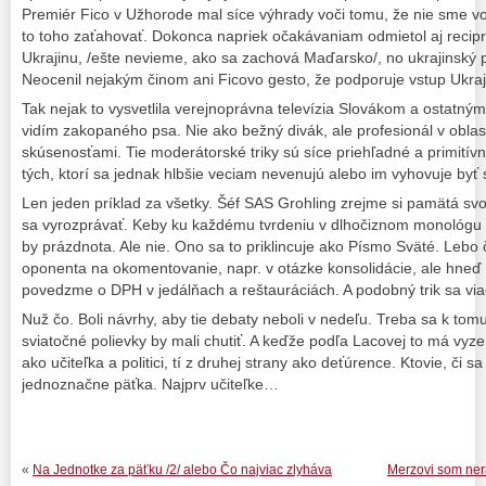
Premiér Fico v Užhorode mal síce výhrady voči tomu, že nie sme v
to toho zaťahovať. Dokonca napriek očakávaniam odmietol aj recipr
Ukrajinu, /ešte nevieme, ako sa zachová Maďarsko/, no ukrajinský p
Neocenil nejakým činom ani Ficovo gesto, že podporuje vstup Ukraj
Tak nejak to vysvetlila verejnoprávna televízia Slovákom a ostatný
vidím zakopaného psa. Nie ako bežný divák, ale profesionál v oblast
skúsenosťami. Tie moderátorské triky sú síce priehľadné a primitív
tých, ktorí sa jednak hlbšie veciam nevenujú alebo im vyhovuje byť 
Len jeden príklad za všetky. Šéf SAS Grohling zrejme si pamätá sv
sa vyrozprávať. Keby ku každému tvrdeniu v dlhočiznom monológu m
by prázdnota. Ale nie. Ono sa to priklincuje ako Písmo Sväté. Leb
oponenta na okomentovanie, napr. v otázke konsolidácie, ale hneď 
povedzme o DPH v jedálňach a reštauráciách. A podobný trik sa via
Nuž čo. Boli návrhy, aby tie debaty neboli v nedeľu. Treba sa k tomu
sviatočné polievky by mali chutiť. A keďže podľa Lacovej to má vyze
ako učiteľka a politici, tí z druhej strany ako deťúrence. Ktovie, či 
jednoznačne päťka. Najprv učiteľke…
«
Na Jednotke za päťku /2/ alebo Čo najviac zlyháva
Merzovi som nera