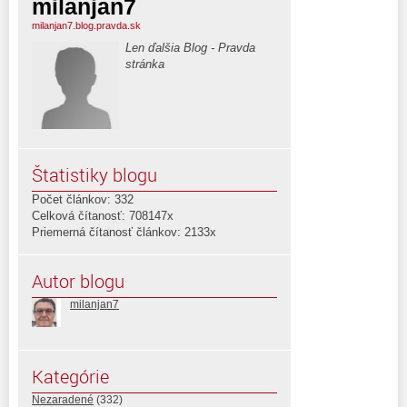
milanjan7
milanjan7.blog.pravda.sk
Len ďalšia Blog - Pravda
stránka
Štatistiky blogu
Počet článkov: 332
Celková čítanosť: 708147x
Priemerná čítanosť článkov: 2133x
Autor blogu
milanjan7
Kategórie
Nezaradené
(332)