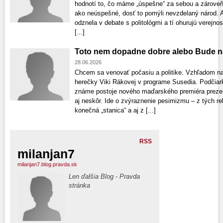
hodnotí to, čo máme „úspešne“ za sebou a zároveň
ako neúspešné, dosť to pomýli nevzdelaný národ. Aj
odznela v debate s politológmi a tí ohurujú verejno
[...]
Toto nem dopadne dobre alebo Bude n
28.06.2026
Chcem sa venovať počasiu a politike. Vzhľadom na
herečky Viki Rákovej v programe Susedia. Podčia
známe postoje nového maďarského premiéra prezen
aj neskôr. Ide o zvýraznenie pesimizmu – z tých r
konečná „stanica“ a aj z [...]
RSS
milanjan7
milanjan7.blog.pravda.sk
Len ďalšia Blog - Pravda
stránka