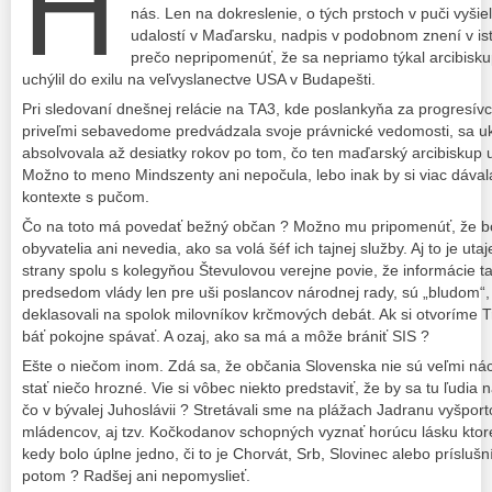
H
nás. Len na dokreslenie, o tých prstoch v puči vyšie
udalostí v Maďarsku, nadpis v podobnom znení v is
prečo nepripomenúť, že sa nepriamo týkal arcibiskup
uchýlil do exilu na veľvyslanectve USA v Budapešti.
Pri sledovaní dnešnej relácie na TA3, kde poslankyňa za progresí
priveľmi sebavedome predvádzala svoje právnické vedomosti, sa uk
absolvovala až desiatky rokov po tom, čo ten maďarský arcibiskup 
Možno to meno Mindszenty ani nepočula, lebo inak by si viac dávala
kontexte s pučom.
Čo na toto má povedať bežný občan ? Možno mu pripomenúť, že boli
obyvatelia ani nevedia, ako sa volá šéf ich tajnej služby. Aj to je u
strany spolu s kolegyňou Števulovou verejne povie, že informácie t
predsedom vlády len pre uši poslancov národnej rady, sú „bludom“, o
deklasovali na spolok milovníkov krčmových debát. Ak si otvoríme T
báť pokojne spávať. A ozaj, ako sa má a môže brániť SIS ?
Ešte o niečom inom. Zdá sa, že občania Slovenska nie sú veľmi nách
stať niečo hrozné. Vie si vôbec niekto predstaviť, že by sa tu ľudia na 
čo v bývalej Juhoslávii ? Stretávali sme na plážach Jadranu vyšpo
mládencov, aj tzv. Kočkodanov schopných vyznať horúcu lásku ktor
kedy bolo úplne jedno, či to je Chorvát, Srb, Slovinec alebo príslušn
potom ? Radšej ani nepomyslieť.