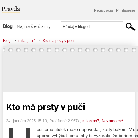
Registrácia
Prihlásenie
Blog
Najnovšie články
Najčítanejšie články
Blog
>
milanjan7
>
Kto má prsty v puči
Najkomentovanejšie články
Zoznam blogov
Komerčné blogy
Kto má prsty v puči
24. januára 2025 15:19
, Prečítané 2 967x,
milanjan7
,
Nezaradené
oci tomu titulok môže napovedať, žarty bokom. V ď
úporne vyhýbať tomu, aby to vyzeralo, že beriem na