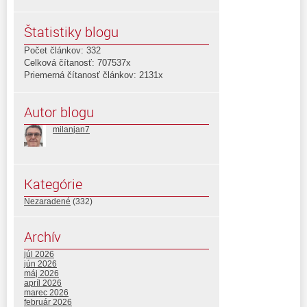
Štatistiky blogu
Počet článkov: 332
Celková čítanosť: 707537x
Priemerná čítanosť článkov: 2131x
Autor blogu
milanjan7
Kategórie
Nezaradené
(332)
Archív
júl 2026
jún 2026
máj 2026
apríl 2026
marec 2026
február 2026