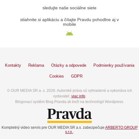
sledujte naše sociálne siete
stiahnite si aplikáciu a čítajte Pravdu pohodlne aj v
mobile
Kontakty
Reklama
Otázky a odpovede
Podmienky používania
Cookies
GDPR
© OUR MEDIA SR a. s. 2026. Autorské práva sú vyhradené a vykonáva ich
vydavateľ,
viac info
.
Blogovací systém Blog.Pravda.sk beží na technológií Wordpress.
Kompletný video servis pre OUR MEDIA SR a.s. zabezpečuje
ARBERTO GROUP
s.r.o.
.