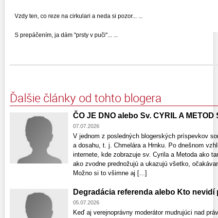
Vzdy ten, co reze na cirkulari a neda si pozor... ...
S prepáčením, ja dám "prsty v puči"... ...
Ďalšie články od tohto blogera
ČO JE DNO alebo Sv. CYRIL A METOD
07.07.2026
V jednom z posledných blogerských príspevkov som
a dosahu, t. j. Chmelára a Hrnku. Po dnešnom vzhli
internete, kde zobrazuje sv. Cyrila a Metoda ako t
ako zvodne prednožujú a ukazujú všetko, očakávam 
Možno si to všimne aj [...]
Degradácia referenda alebo Kto nevidí
05.07.2026
Keď aj verejnoprávny moderátor mudrujúci nad prá