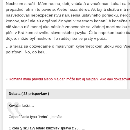
Nechcem strašiť. Mám rodinu, deti, vnúčatá a vnúčence. Ľakať sa t
prepadnú, ak im to poviete. Alebo hazardérov. Ak tajná služba má n
nasvedčovali nebezpečenstvu narušenia ústavného poriadku, nerobm
koncov, tajní nie sú orgánmi činnými v trestnom konaní. A konečne 
nič viac a nič menej ako násilné zmocnenie sa vládnej moci malou 
píše v Krátkom slovníku slovenského jazyka. Či to napokon bude ib
dôjde, môže byť neskoro. To radšej iba tie prsty v puči..
…a teraz sa dozvedáme o masívnom kybernetickom útoku voči Vše
poisťovni. No, do kelu.
«
Romana mala pravdu alebo Majdan môže byť aj mejdan
Ako /ne/ dokazovať
Debata ( 23 príspevkov )
Kováč mlačší. ...
Odporúčania typu "treba"...je málo.... ...
O com ty skulavy retard bluznis? sprava z 23... ...