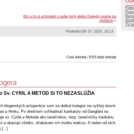
Od
Fotky
Prav
Rece
Kto a čo si uchmatol z našej torty alebo Dokedy oranie po
Šport
chrbtoch
»
TV p
Posledný 09. 07. 2025, 16:13
Celá debata
|
RSS tejto debaty
logera
o Sv. CYRIL A METOD SI TO NEZASLÚŽIA
h blogerských príspevkov som sa dotkol kolegov na vyššej úrovni
ára a Hrnku. Po dnešnom vzhliadnutí karikatúry od Danglára na
uje sv. Cyrila a Metoda ako tanečníkov, resp. tanečníčky kankánu,
ú a ukazujú všetko, očakávam ich múdru reakciu. A nielen od nich.
[...]