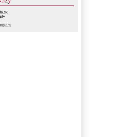
kazy
da.sk
pty
rogram