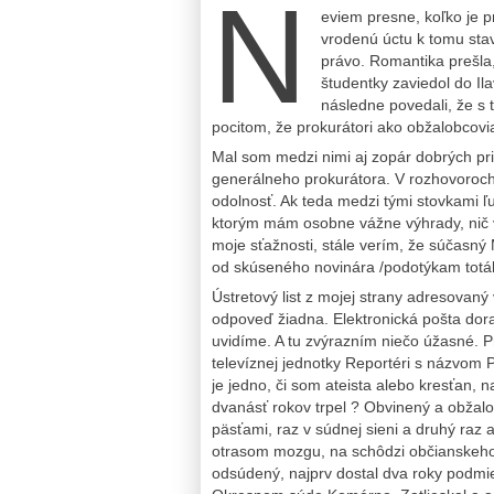
N
eviem presne, koľko je p
vrodenú úctu k tomu stav
právo. Romantika prešla
študentky zaviedol do Ila
následne povedali, že s 
pocitom, že prokurátori ako obžalobcovi
Mal som medzi nimi aj zopár dobrých pria
generálneho prokurátora. V rozhovoroch p
odolnosť. Ak teda medzi tými stovkami ľ
ktorým mám osobne vážne výhrady, nič v 
moje sťažnosti, stále verím, že súčasný 
od skúseného novinára /podotýkam totá
Ústretový list z mojej strany adresovan
odpoveď žiadna. Elektronická pošta dorazi
uvidíme. A tu zvýrazním niečo úžasné. 
televíznej jednotky Reportéri s názvom P
je jedno, či som ateista alebo kresťan, 
dvanásť rokov trpel ? Obvinený a obžalo
päsťami, raz v súdnej sieni a druhý raz
otrasom mozgu, na schôdzi občianskeho 
odsúdený, najprv dostal dva roky podmi