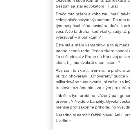
Okresnom súde Komárno. Zatlieskal a a
trestom sa stal advokátom ! Hurá!
Prečo toto píšem a koho zaujímajú takét
celospoločenským významom. Po tom ta
tým nespôsobilého novinára, došlo k osl
veci. A čo tá druhá, keď všetky súdy a
vytešovať – a punktum ?
Ešte stále mám kamarátov, a to aj medzi
padne cenná rada. Jeden skoro spadol zo s
To si študoval v Prahe na Karlovej univer
idem, t. j. nie dvakrát o tom istom ?
Aby som to skrátil. Generálna prokuratú
pri tzv. ohováraní. „Ohováraný“ sudca 
miliardového tunelovania, si zašiel za i
trestným oznámením, za iným prokurátoro
Tak čo s tým urobíme, vážený pán gener
preveriť ? Nejde o banality. Bývalá čes
menšie protizákonné príkorie, no vysúdil
Neradno si nerobiť ťažkú hlavu. Ani u p
Uvidíme.