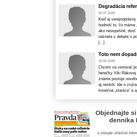
Degradácia refer
05.07.2026
Keď aj verejnoprávny
hodnotí to, čo máme 
ako neúspešné, dosť t
odznela v debate s po
[...]
Toto nem dopadn
28.06.2026
Chcem sa venovať poč
herečky Viki Rákovej
známe postoje novéh
aj neskôr. Ide o zvý
konečná „stanica“ a aj 
Objednajte si
denníka 
a získajte užitočné inf