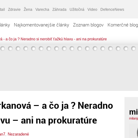
tail
Zdravie
Žena
Varecha
Záhrada
Užitočná
Video
DefenceNews
lánky
Najkomentovanejšie články
Zoznam blogov
Komerčné blog
 - a čo ja ? Neradno si nerobiť ťažkú hlavu - ani na prokuratúre
kanová – a čo ja ? Neradno
mi
avu – ani na prokuratúre
milan
an7
,
Nezaradené