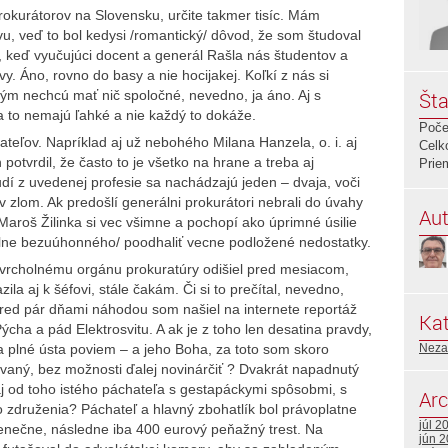
rokurátorov na Slovensku, určite takmer tisíc. Mám
u, veď to bol kedysi /romantický/ dôvod, že som študoval
, keď vyučujúci docent a generál Rašla nás študentov a
vy. Áno, rovno do basy a nie hocijakej. Koľkí z nás si
tým nechcú mať nič spoločné, nevedno, ja áno. Aj s
Šta
a to nemajú ľahké a nie každý to dokáže.
Poče
teľov. Napríklad aj už nebohého Milana Hanzela, o. i. aj
Celk
otvrdil, že často to je všetko na hrane a treba aj
Prie
udí z uvedenej profesie sa nachádzajú jeden – dvaja, voči
zlom. Ak predošlí generálni prokurátori nebrali do úvahy
Aut
Maroš Žilinka si vec všimne a pochopí ako úprimné úsilie
lne bezuúhonného/ poodhaliť vecne podložené nedostatky.
ý vrcholnému orgánu prokuratúry odišiel pred mesiacom,
la aj k šéfovi, stále čakám. Či si to prečítal, nevedno,
Pred pár dňami náhodou som našiel na internete reportáž
Kat
ýcha a pád Elektrosvitu. A ak je z toho len desatina pravdy,
na plné ústa poviem – a jeho Boha, za toto som skoro
Neza
vaný, bez možnosti ďalej novinárčiť ? Dvakrát napadnutý
 aj od toho istého páchateľa s gestapáckymi spôsobmi, s
Arc
združenia? Páchateľ a hlavný zbohatlík bol právoplatne
júl 2
enečne, následne iba 400 eurový peňažný trest. Na
jún 