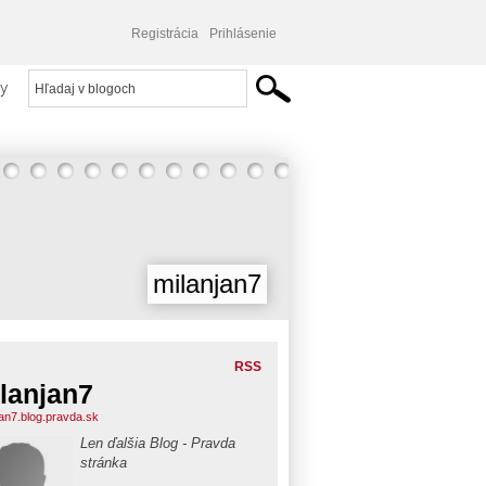
Registrácia
Prihlásenie
y
milanjan7
RSS
lanjan7
jan7.blog.pravda.sk
Len ďalšia Blog - Pravda
stránka