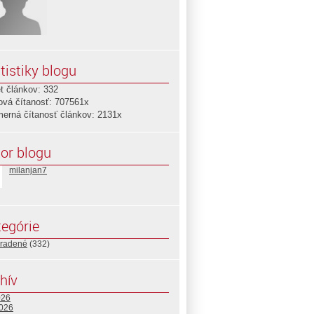
tistiky blogu
t článkov: 332
ová čítanosť: 707561x
merná čítanosť článkov: 2131x
or blogu
milanjan7
egórie
radené
(332)
hív
026
2026