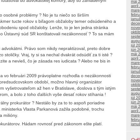
 futašoval do advokátskej komory, aby so zahladeným
máj 
apríl
mare
o osobné problémy ? No je tu niečo so širším
febr
janu
kmer tucte rokov s biľagom obžaloby temer odsúdeného a
dece
obodeniu spod obžaloby. Lenže, to je len jedna stránka
nove
októ
ž po Ústavný súd SR konštatovali nezákonnosť ? To sa mám
sept
augu
júl 2
 advokátmi. Právo som nikdy nepraktizoval, preto dobre
jún 
máj 
toličky. Vraj, ty si sa nechal dvakrát odsúdiť za ti isté ?
apríl
zite a nevieš, čo je zásada res iudicata ? Alebo ne bis in
mare
febr
janu
ra vo februári 2009 právoplatne rozhodla o nezákonnosti
dece
nove
v predsudcovskom období, možno hlavný organizátor
októ
ným vyšetrovateľom až hen v Bratislave, doslova s tým istým
sept
augu
m, a bolo z toho ďalších vyše desať rokov stíhania !
júl 2
jún 
álny prokurátor ? Nestálo by za to to aspoň poriadne
máj 
ká ministerka Vlasta Parkanová zažila podobné, trochu
apríl
a milióny.
mare
febr
rokurátorov. Hádam rovnosť pred zákonom ešte platí.
janu