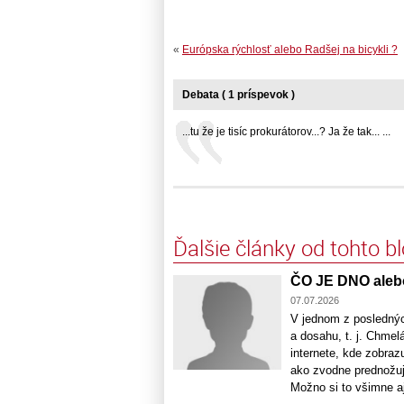
«
Európska rýchlosť alebo Radšej na bicykli ?
Debata ( 1 príspevok )
...tu že je tisíc prokurátorov...? Ja že tak... ...
Ďalšie články od tohto b
ČO JE DNO aleb
07.07.2026
V jednom z poslednýc
a dosahu, t. j. Chmel
internete, kde zobraz
ako zvodne prednožuj
Možno si to všimne aj 