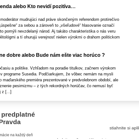
enda alebo Kto nevidí pozitíva…
 moderátor mudrujúci nad práve skončeným referendom protirečivo
„úspešne“ za sebou a zároveň to „všeľudové“ hlasovanie označí
o pomýli nevzdelaný národ. Aj takáto charakteristika o nás veru
litológmi a tí ohurujú verejnosť nielen výrokmi o drahom politickom
e dobre alebo Bude nám ešte viac horúco ?
asiu a politike. Vzhľadom na poradie titulkov, začnem výrokom
 v programe Susedia. Podčiarkujem, že vôbec nemám na mysli
o maďarského premiéra prezentované v predvolebnom období, ale
raznenie pesimizmu – z tých rekordných horúčav, čo nemusí byť
z [...]
 predplatné
Pravda
stiahnite si ap
ormácie na každý deň