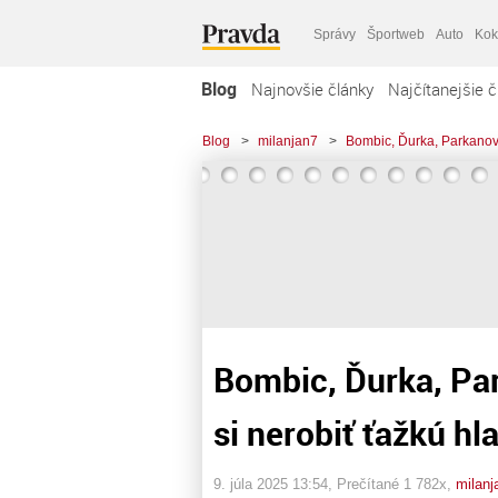
Správy
Športweb
Auto
Kok
Blog
Najnovšie články
Najčítanejšie č
Blog
>
milanjan7
>
Bombic, Ďurka, Parkanová
Bombic, Ďurka, Par
si nerobiť ťažkú hl
9. júla 2025 13:54
, Prečítané 1 782x,
milanj