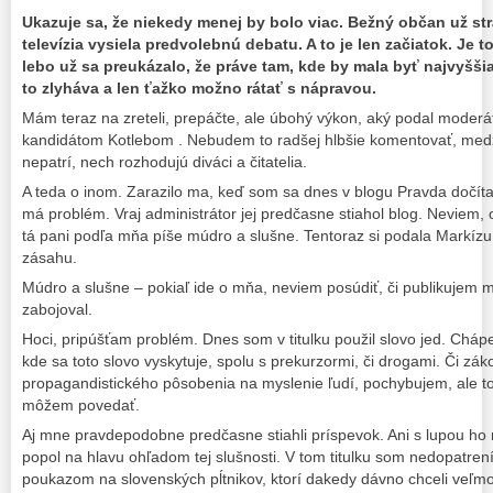
Ukazuje sa, že niekedy menej by bolo viac. Bežný občan už str
televízia vysiela predvolebnú debatu. A to je len začiatok. Je 
lebo už sa preukázalo, že práve tam, kde by mala byť najvyššia 
to zlyháva a len ťažko možno rátať s nápravou.
Mám teraz na zreteli, prepáčte, ale úbohý výkon, aký podal moder
kandidátom Kotlebom . Nebudem to radšej hlbšie komentovať, medz
nepatrí, nech rozhodujú diváci a čitatelia.
A teda o inom. Zarazilo ma, keď som sa dnes v blogu Pravda dočít
má problém. Vraj administrátor jej predčasne stiahol blog. Neviem, o
tá pani podľa mňa píše múdro a slušne. Tentoraz si podala Markízu
zásahu.
Múdro a slušne – pokiaľ ide o mňa, neviem posúdiť, či publikujem 
zabojoval.
Hoci, pripúšťam problém. Dnes som v titulku použil slovo jed. Cháp
kde sa toto slovo vyskytuje, spolu s prekurzormi, či drogami. Či zá
propagandistického pôsobenia na myslenie ľudí, pochybujem, ale to 
môžem povedať.
Aj mne pravdepodobne predčasne stiahli príspevok. Ani s lupou ho 
popol na hlavu ohľadom tej slušnosti. V tom titulku som nedopatren
poukazom na slovenských pĺtnikov, ktorí dakedy dávno chceli veľmoc