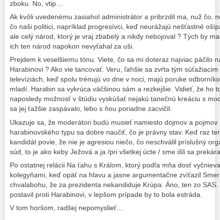
zboku. No, vtip…
Ak kvôli uvedenému zasiahol administrátor a pribrzdil ma, nuž čo,
čo naši politici, napríklad progresívci, keď neurážajú nešťastné ošípa
ale celý národ, ktorý je vraj zbabelý a nikdy nebojoval ? Tých by m
ich ten národ napokon nevyťahal za uši.
Prejdem k veselšiemu tónu. Viete, čo sa mi doteraz najviac páčilo n
Harabinovi ? Ako vie tancovať. Veru, ľahšie sa zvŕta tým súťažiaci
televíziách, keď spolu trénujú vo dne v noci, majú poruke odborník
mladí. Harabin sa vykrúca väčšinou sám a rezkejšie. Vidieť, že ho t
naposledy možnosť v štúdiu vyskúšať nejakú tanečnú kreáciu s mod
sa jej ťažšie zaspávalo, lebo s ňou poriadne zacvičil.
Ukazuje sa, že moderátori budú musieť namiesto dojmov a pojmov
harabinovského typu sa dobre naučiť, čo je právny stav. Keď raz te
kandidát povie, že nie je agresiou niečo, čo neschválil príslušný 
súd, to je ako keby Ježová a ja /pri všetkej úcte / sme išli sa preká
Po ostatnej relácii Na ťahu s Králom, ktorý podľa mňa dosť vyčnie
kolegyňami, keď opäť na hlavu a jasne argumentačne zvíťazil Smer 
chvalabohu, že za prezidenta nekandiduje Krúpa. Áno, ten zo SAS
postavil proti Harabinovi, v lepšom prípade by to bola estráda.
V tom horšom, radšej nepomyslieť…