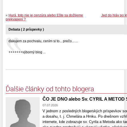
«
Hurá, toto nie je cenzúra alebo Ešte sa dožijeme
Jed do hláv po k
prekvapení ?
Debata ( 2 príspevky )
ďakujem za pochvalu, cením si to... prečo... ...
+++++++výborný blog ...
Ďalšie články od tohto blogera
ČO JE DNO alebo Sv. CYRIL A METOD
07.07.2026
V jednom z posledných blogerských príspevkov som
a dosahu, t. j. Chmelára a Hrnku. Po dnešnom vzhli
internete, kde zobrazuje sv. Cyrila a Metoda ako t