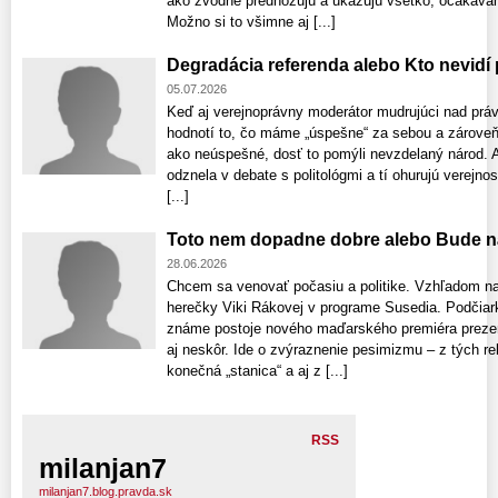
ako zvodne prednožujú a ukazujú všetko, očakávam 
Možno si to všimne aj [...]
Degradácia referenda alebo Kto nevidí
05.07.2026
Keď aj verejnoprávny moderátor mudrujúci nad prá
hodnotí to, čo máme „úspešne“ za sebou a zároveň
ako neúspešné, dosť to pomýli nevzdelaný národ. Aj
odznela v debate s politológmi a tí ohurujú verejno
[...]
Toto nem dopadne dobre alebo Bude n
28.06.2026
Chcem sa venovať počasiu a politike. Vzhľadom na
herečky Viki Rákovej v programe Susedia. Podčia
známe postoje nového maďarského premiéra prezen
aj neskôr. Ide o zvýraznenie pesimizmu – z tých r
konečná „stanica“ a aj z [...]
RSS
milanjan7
milanjan7.blog.pravda.sk