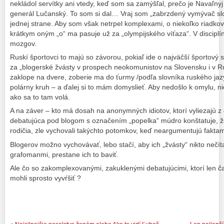
nekládol servítky ani vtedy, keď som sa zamýšľal, prečo je Navaľny
generál Lučanský. To som si dal… Vraj som „zabrzdený vymývač s
jednej strane. Aby som však netrpel komplexami, o niekoľko riadkov 
krátkym oným „o“ ma pasuje už za „olympijského víťaza“. V discipl
mozgov.
Ruskí športovci to majú so závorou, pokiaľ ide o najväčší športový s
za „blogerské žvásty v prospech neokomunistov na Slovensku i v Ru
zaklope na dvere, zoberie ma do ťurmy /podľa slovníka ruského jaz
polárny kruh – a ďalej si to mám domyslieť. Aby nedošlo k omylu, ni
ako sa to tam volá.
A na záver – kto má dosah na anonymných idiotov, ktorí vyliezajú z 
debatujúca pod blogom s označením „popelka“ múdro konštatuje, že
rodičia, zle vychovali takýchto potomkov, keď neargumentujú faktami
Blogerov možno vychovávať, lebo stačí, aby ich „žvásty“ nikto nečít
grafomanmi, prestane ich to baviť.
Ale čo so zakomplexovanými, zakuklenými debatujúcimi, ktorí len č
mohli sprosto vyvŕšiť ?