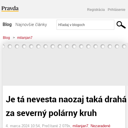
Registrácia
Prihlásenie
Blog
Najnovšie články
Najčítanejšie články
Blog
>
milanjan7
Najkomentovanejšie články
>
Je tá nevesta naozaj taká drahá alebo Do basy za severný polárny kruh
Zoznam blogov
Komerčné blogy
Je tá nevesta naozaj taká drahá
za severný polárny kruh
4. marca 2024 10:54
, Prečítané 2 079x,
milanjan7
,
Nezaradené