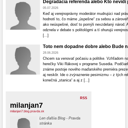
Degradácia referenda alebo Kto nevidí
05.07.2026
Keď aj verejnoprávny moderátor mudrujúci nad prá
hodnotí to, čo máme „úspešne“ za sebou a zároveň
ako neúspešné, dosť to pomýli nevzdelaný národ. Aj
odznela v debate s politológmi a tí ohurujú verejno
[...]
Toto nem dopadne dobre alebo Bude n
28.06.2026
Chcem sa venovať počasiu a politike. Vzhľadom na
herečky Viki Rákovej v programe Susedia. Podčia
známe postoje nového maďarského premiéra prezen
aj neskôr. Ide o zvýraznenie pesimizmu – z tých r
konečná „stanica“ a aj z [...]
RSS
milanjan7
milanjan7.blog.pravda.sk
Len ďalšia Blog - Pravda
stránka