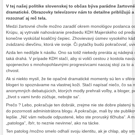
V tej našej politike slovenskej to občas býva parádne žartovné
dramatické. Obrazovky televízorov nám to detailne približujú 
rozoznať aj reč tela.
Medzi žartovné chvíle možno zaradiť okrem monológov poslanca od 
Krúpu, aj vytrvalé nahováranie predsedu KDH Majerského od pred
konečne vyskúšal koaličný čepiec. Zhovievavý úsmev vysokého ká
zvádzanú dievčinu, ktorá vie svoje. Či pytačky budú pokračovať, uv
Azda len nedôjde k násiliu. Ono sa totiž niekedy preráta aj nádejná n
taká drahá. V prípade KDH stačí, aby si voliči cestou z kostola navzáj
spojenectvo s mnohopohlavnými progresívcami naozaj stojí za to a či
chvost.
Ak si niekto myslí, že tie opačné dramatické momenty sú len v sfére 
blogeri to spoznávame na vlastnej koži. Stačí napísať niečo, čo sa
anonymných debatujúcich, ktorých modly prehrali voľby, a bloger, 
„život s vami tvrdo zúčtuje, nebojte sa“.
Prečo ? Lebo, pokračuje ten dobrák, zrejme nie ste dobre platený 
do pozornosti administrátora blogu. A pokračuje, mali by ste publikov
lepšie. „Nič vám nebude odpustené, lebo ste proruský tlčhuba“. A m
„patologa“, /bŕr, to neznie nevinne/, ako na tácke.
Ten patolog /možno smelo odhalí svoju identitu, ak je chlap, aby sme 