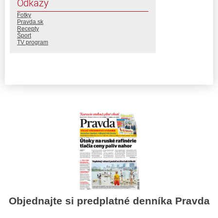
Odkazy
Fotky
Pravda.sk
Recepty
Šport
TV program
Objednajte si predplatné denníka Pravda