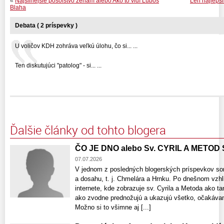
«
Najsilnejšie posolstvo ženám alebo Ako to vidí Ľuboš
Len najlepší
Blaha
Debata ( 2 príspevky )
U voličov KDH zohráva veľkú úlohu, čo si... ...
Ten diskutujúci "patolog" - si... ...
Ďalšie články od tohto blogera
ČO JE DNO alebo Sv. CYRIL A METOD
07.07.2026
V jednom z posledných blogerských príspevkov som
a dosahu, t. j. Chmelára a Hrnku. Po dnešnom vzhli
internete, kde zobrazuje sv. Cyrila a Metoda ako t
ako zvodne prednožujú a ukazujú všetko, očakávam 
Možno si to všimne aj [...]