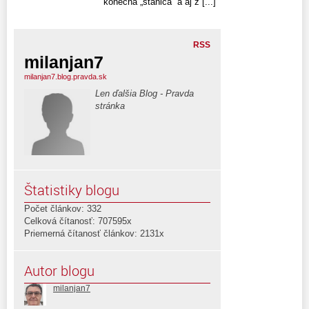
konečná „stanica“ a aj z [...]
RSS
milanjan7
milanjan7.blog.pravda.sk
Len ďalšia Blog - Pravda
stránka
Štatistiky blogu
Počet článkov: 332
Celková čítanosť: 707595x
Priemerná čítanosť článkov: 2131x
Autor blogu
milanjan7