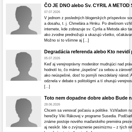
ČO JE DNO alebo Sv. CYRIL A METOD
07.07.2026
V jednom z posledných blogerských príspevkov som
a dosahu, t. j. Chmelára a Hrnku. Po dnešnom vzhli
internete, kde zobrazuje sv. Cyrila a Metoda ako t
ako zvodne prednožujú a ukazujú všetko, očakávam 
Možno si to všimne aj [...]
Degradácia referenda alebo Kto nevidí
05.07.2026
Keď aj verejnoprávny moderátor mudrujúci nad prá
hodnotí to, čo máme „úspešne“ za sebou a zároveň
ako neúspešné, dosť to pomýli nevzdelaný národ. Aj
odznela v debate s politológmi a tí ohurujú verejno
[...]
Toto nem dopadne dobre alebo Bude n
28.06.2026
Chcem sa venovať počasiu a politike. Vzhľadom na
herečky Viki Rákovej v programe Susedia. Podčia
známe postoje nového maďarského premiéra prezen
aj neskôr. Ide o zvýraznenie pesimizmu – z tých r