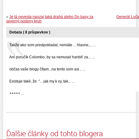
«
Je tá nevesta naozaj taká drahá alebo Do basy za
Generál Luča
severný polárny kruh
Debata ( 8 príspevkov )
Takže ako som predpokladal, nemáte ... hlavne,... ...
Ani poručík Colombo, by sa nemusel hanbiť za... ...
občas vaše blogy čítam...na tento som asi... ...
Existuje také, že: "... jak my k vy, tak... ...
+++++ ...
Ďalšie články od tohto blogera