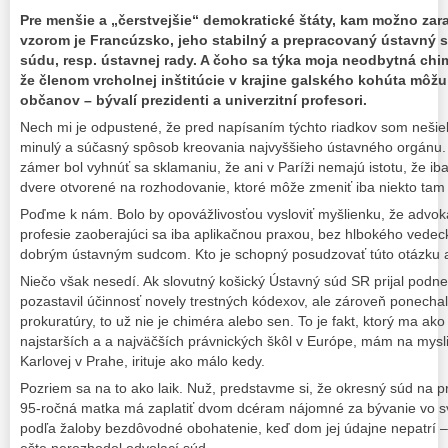
Pre menšie a „čerstvejšie“ demokratické štáty, kam možno zar
vzorom je Francúzsko, jeho stabilný a prepracovaný ústavný 
súdu, resp. ústavnej rady. A čoho sa týka moja neodbytná chim
že členom vrcholnej inštitúcie v krajine galského kohúta môžu
občanov – bývalí prezidenti a univerzitní profesori.
Nech mi je odpustené, že pred napísaním týchto riadkov som nešiel
minulý a súčasný spôsob kreovania najvyššieho ústavného orgánu. 
zámer bol vyhnúť sa sklamaniu, že ani v Paríži nemajú istotu, že iba
dvere otvorené na rozhodovanie, ktoré môže zmeniť iba niekto tam 
Poďme k nám. Bolo by opovážlivosťou vysloviť myšlienku, že advokát
profesie zaoberajúci sa iba aplikačnou praxou, bez hlbokého vede
dobrým ústavným sudcom. Kto je schopný posudzovať túto otázku
Niečo však nesedí. Ak slovutný košický Ústavný súd SR prijal podne
pozastavil účinnosť novely trestných kódexov, ale zároveň ponecha
prokuratúry, to už nie je chiméra alebo sen. To je fakt, ktorý ma ak
najstarších a a najväčších právnických škôl v Európe, mám na mysli 
Karlovej v Prahe, irituje ako málo kedy.
Pozriem sa na to ako laik. Nuž, predstavme si, že okresný súd na p
95-ročná matka má zaplatiť dvom dcéram nájomné za bývanie vo s
podľa žaloby bezdôvodné obohatenie, keď dom jej údajne nepatrí – 