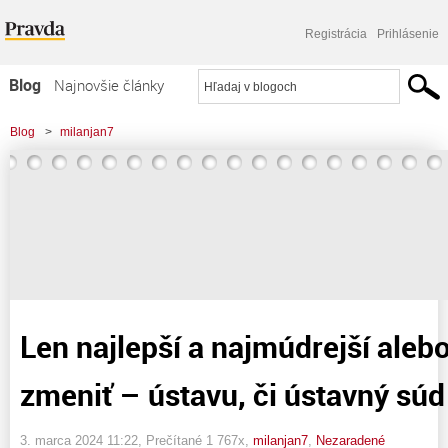
Registrácia
Prihlásenie
Blog
Najnovšie články
Najčítanejšie články
Blog
>
milanjan7
Najkomentovanejšie články
>
Len najlepší a najmúdrejší alebo Čo ľahšie zmeniť - ústavu, či ústavný súd ?
Zoznam blogov
Komerčné blogy
Len najlepší a najmúdrejší aleb
zmeniť – ústavu, či ústavný súd
3. marca 2024 11:22
, Prečítané 1 767x,
milanjan7
,
Nezaradené