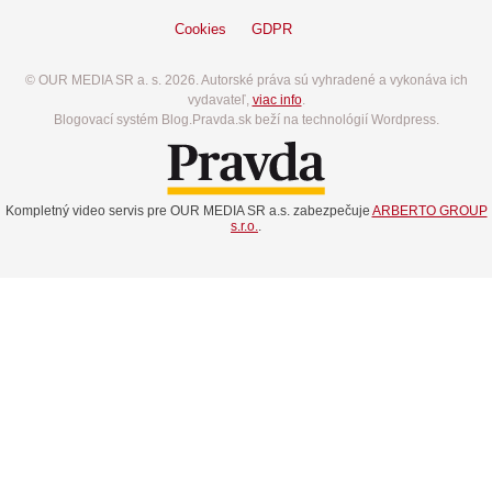
Cookies
GDPR
© OUR MEDIA SR a. s. 2026. Autorské práva sú vyhradené a vykonáva ich
vydavateľ,
viac info
.
Blogovací systém Blog.Pravda.sk beží na technológií Wordpress.
Kompletný video servis pre OUR MEDIA SR a.s. zabezpečuje
ARBERTO GROUP
s.r.o.
.