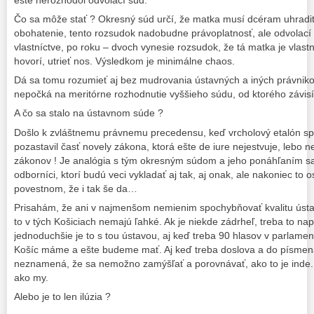
ešte nerozhodol odvolací súd.
Čo sa môže stať ? Okresný súd určí, že matka musí dcéram uhradiť
obohatenie, tento rozsudok nadobudne právoplatnosť, ale odvolací
vlastníctve, po roku – dvoch vynesie rozsudok, že tá matka je vlast
hovorí, utrieť nos. Výsledkom je minimálne chaos.
Dá sa tomu rozumieť aj bez mudrovania ústavných a iných právniko
nepočká na meritórne rozhodnutie vyššieho súdu, od ktorého závis
A čo sa stalo na ústavnom súde ?
Došlo k zvláštnemu právnemu precedensu, keď vrcholový etalón spr
pozastavil časť novely zákona, ktorá ešte de iure nejestvuje, lebo 
zákonov ! Je analógia s tým okresným súdom a jeho ponáhľaním s
odborníci, ktorí budú veci vykladať aj tak, aj onak, ale nakoniec to 
povestnom, že i tak še da…
Prisahám, že ani v najmenšom nemienim spochybňovať kvalitu ústa
to v tých Košiciach nemajú ľahké. Ak je niekde zádrheľ, treba to nap
jednoduchšie je to s tou ústavou, aj keď treba 90 hlasov v parlamen
Košíc máme a ešte budeme mať. Aj keď treba doslova a do písmena 
neznamená, že sa nemožno zamýšľať a porovnávať, ako to je inde. 
ako my.
Alebo je to len ilúzia ?