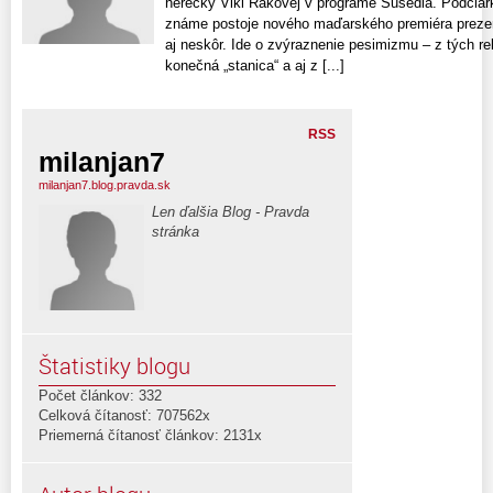
herečky Viki Rákovej v programe Susedia. Podčia
známe postoje nového maďarského premiéra prezen
aj neskôr. Ide o zvýraznenie pesimizmu – z tých r
konečná „stanica“ a aj z [...]
RSS
milanjan7
milanjan7.blog.pravda.sk
Len ďalšia Blog - Pravda
stránka
Štatistiky blogu
Počet článkov: 332
Celková čítanosť: 707562x
Priemerná čítanosť článkov: 2131x