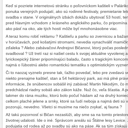
Keď si pozriete internetovú stránku o poľovníckom kaštieli v Palár
ponuka verejných podujatí, ako sú rodinné festivaly, premietanie le
svadba v stane. V originálnych izbách dokážu ubytovať 53 hostí, t
pred hlavným vchodom z krásneho anglického parku, čo pripomína h
ako päsť na oko, ale tých hostí môže byť mnohonásobne viac.
A teraz komu robiť reklamu ? Kaštieľu a parku so zvernicou a bažant
v horúčavách, pod košatými stromami, nevedia vynachváliť mamičky s
zďaleka ? Alebo zabávačovi Andrejovi Bičanovi, ktorý počas posle
svadboval ? Už tretí raz si našiel cestu k svojej aktuálne vyvolenej
lyrickoepický žáner pripomínajúci baladu, často s tragickým konco
najmä o ľúbostnú alebo romantickú tematiku s optimistickým vyzne
Či to naozaj vyznelo presne tak, ťažko povedať, lebo pre zvedavú ve
niekto prenajme kaštieľ, stan a 54 hektárový park, asi má plné práv
informácie, že snúbencov sobášil iný zabávač Martin Nikodým, čo ma
predchádzal riadny sobáš ako zákon káže. Nuž čo, veľa šťastia. A p
takmer do rána muziku, ktorú bolo počuť hádam až na druhý koniec 
celkom plaché jelene a srnky, ktoré sa ľudí neboja a najmä deti sú v
pozorujú, nevedno. Všetci si musíme na niečo zvykať, aj fauna ?
Až takú pozornosť si Bičan nezaslúži, aby sme sa na tomto priestore
životnej udalosti. Ide o iné. Správcom areálu sú Štátne lesy Levice.
podujatia od rodea až po svadby sú ako na páse. Ak sa tým získajú 