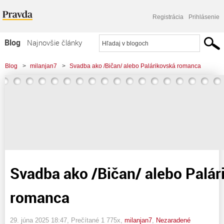
Registrácia
Prihlásenie
Blog
Najnovšie články
Najčítanejšie články
Blog
>
milanjan7
>
Svadba ako /Bičan/ alebo Palárikovská romanca
Najkomentovanejšie články
Zoznam blogov
Komerčné blogy
Svadba ako /Bičan/ alebo Palár
romanca
29. júna 2025 18:47
, Prečítané 1 775x,
milanjan7
,
Nezaradené