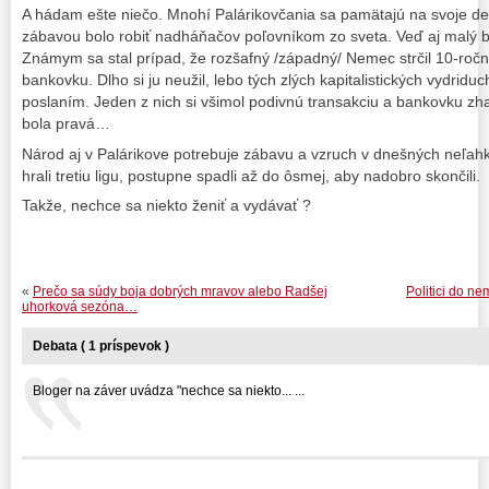
A hádam ešte niečo. Mnohí Palárikovčania sa pamätajú na svoje d
zábavou bolo robiť nadháňačov poľovníkom zo sveta. Veď aj malý b
Známym sa stal prípad, že rozšafný /západný/ Nemec strčil 10-ro
bankovku. Dlho si ju neužil, lebo tých zlých kapitalistických vydriduch
poslaním. Jeden z nich si všimol podivnú transakciu a bankovku zhabal
bola pravá…
Národ aj v Palárikove potrebuje zábavu a vzruch v dnešných neľahký
hrali tretiu ligu, postupne spadli až do ôsmej, aby nadobro skončili.
Takže, nechce sa niekto ženiť a vydávať ?
«
Prečo sa súdy boja dobrých mravov alebo Radšej
Politici do n
uhorková sezóna…
Debata ( 1 príspevok )
Bloger na záver uvádza "nechce sa niekto... ...