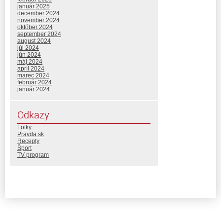
január 2025
december 2024
november 2024
október 2024
september 2024
august 2024
júl 2024
jún 2024
máj 2024
apríl 2024
marec 2024
február 2024
január 2024
Odkazy
Fotky
Pravda.sk
Recepty
Šport
TV program