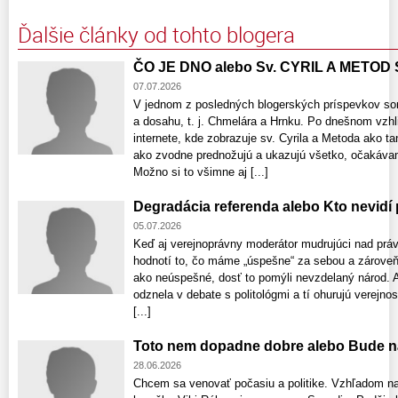
Ďalšie články od tohto blogera
ČO JE DNO alebo Sv. CYRIL A METOD
07.07.2026
V jednom z posledných blogerských príspevkov som
a dosahu, t. j. Chmelára a Hrnku. Po dnešnom vzhli
internete, kde zobrazuje sv. Cyrila a Metoda ako t
ako zvodne prednožujú a ukazujú všetko, očakávam 
Možno si to všimne aj [...]
Degradácia referenda alebo Kto nevidí
05.07.2026
Keď aj verejnoprávny moderátor mudrujúci nad prá
hodnotí to, čo máme „úspešne“ za sebou a zároveň
ako neúspešné, dosť to pomýli nevzdelaný národ. Aj
odznela v debate s politológmi a tí ohurujú verejno
[...]
Toto nem dopadne dobre alebo Bude n
28.06.2026
Chcem sa venovať počasiu a politike. Vzhľadom na