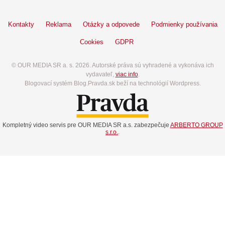
Kontakty
Reklama
Otázky a odpovede
Podmienky používania
Cookies
GDPR
© OUR MEDIA SR a. s. 2026. Autorské práva sú vyhradené a vykonáva ich
vydavateľ,
viac info
.
Blogovací systém Blog.Pravda.sk beží na technológií Wordpress.
Kompletný video servis pre OUR MEDIA SR a.s. zabezpečuje
ARBERTO GROUP
s.r.o.
.