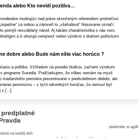
enda alebo Kto nevidí pozitíva…
 moderátor mudrujúci nad práve skončeným referendom protirečivo
„úspešne“ za sebou a zároveň to „všeľudové“ hlasovanie označí
o pomýli nevzdelaný národ. Aj takáto charakteristika o nás veru
litológmi a tí ohurujú verejnosť nielen výrokmi o drahom politickom
e dobre alebo Bude nám ešte viac horúco ?
asiu a politike. Vzhľadom na poradie titulkov, začnem výrokom
 v programe Susedia. Podčiarkujem, že vôbec nemám na mysli
o maďarského premiéra prezentované v predvolebnom období, ale
raznenie pesimizmu – z tých rekordných horúčav, čo nemusí byť
z [...]
 predplatné
Pravda
stiahnite si ap
ormácie na každý deň