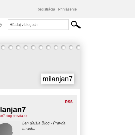
Registrácia
Prihlásenie
y
milanjan7
RSS
lanjan7
jan7.blog.pravda.sk
Len ďalšia Blog - Pravda
stránka