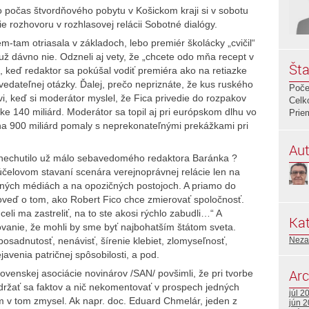
 počas štvordňového pobytu v Košickom kraji si v sobotu
ie rozhovoru v rozhlasovej relácii Sobotné dialógy.
-tam otriasala v základoch, lebo premiér školácky „cvičil“
ž dávno nie. Odzneli aj vety, že „chcete odo mňa recept v
Šta
, keď redaktor sa pokúšal vodiť premiéra ako na retiazke
vedateľnej otázky. Ďalej, prečo nepriznáte, že kus ruského
Poče
, keď si moderátor myslel, že Fica privedie do rozpakov
Celk
ke 140 miliárd. Moderátor sa topil aj pri európskom dlhu vo
Prie
 na 900 miliárd pomaly s neprekonateľnými prekážkami pri
Aut
e znechutilo už málo sebavedomého redaktora Baránka ?
 účelovom stavaní scenára verejnoprávnej relácie len na
ných médiách a na opozičných postojoch. A priamo do
eď o tom, ako Robert Fico chce zmierovať spoločnosť.
eli ma zastreliť, na to ste akosi rýchlo zabudli…“ A
Kat
ovanie, že mohli by sme byť najbohatším štátom sveta.
posadnutosť, nenávisť, šírenie klebiet, zlomyseľnosť,
Neza
avenia patričnej spôsobilosti, a pod.
Arc
lovenskej asociácie novinárov /SAN/ povšimli, že pri tvorbe
 držať sa faktov a nič nekomentovať v prospech jedných
júl 2
m v tom zmysel. Ak napr. doc. Eduard Chmelár, jeden z
jún 