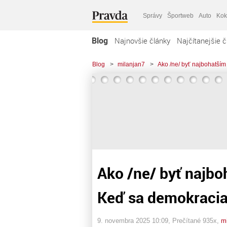
Správy
Športweb
Auto
Kok
Blog
Najnovšie články
Najčítanejšie č
Blog
>
milanjan7
>
Ako /ne/ byť najbohatším
Ako /ne/ byť najbo
Keď sa demokracia
9. novembra 2025 10:09
, Prečítané 935x,
m