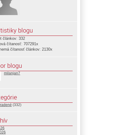
tistiky blogu
t článkov: 332
ová čítanosť: 707291x
merná čítanosť článkov: 2130x
or blogu
milanjan7
egórie
radené
(332)
hív
026
2026