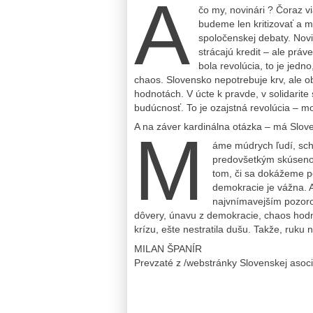
A
čo my, novinári ? Čoraz vi
budeme len kritizovať a m
spoločenskej debaty. Nov
strácajú kredit – ale práv
bola revolúcia, to je jedn
chaos. Slovensko nepotrebuje krv, ale o
hodnotách. V úcte k pravde, v solidarite 
budúcnosť. To je ozajstná revolúcia – mor
A na záver kardinálna otázka – má Slove
M
áme múdrych ľudí, sch
predovšetkým skúsenosť
tom, či sa dokážeme p
demokracie je vážna. A
najvnímavejším pozor
dôvery, únavu z demokracie, chaos hodnôt
krízu, ešte nestratila dušu. Takže, ruku
MILAN ŠPANÍR
Prevzaté z /webstránky Slovenskej asoci