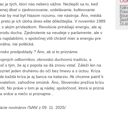
Od
ac je tých, ktorí nás neberú vážne. Nezlepší sa to, keď
Fotky
enej dbať o zjednocovanie, vzdelávanie, kultivovanie
Prav
inár by mal byť hlasom rozumu, nie nástroja. Áno, médiá
Rece
Šport
e preto je ich úloha dnes ešte dôležitejšia. V novembri 1989
TV p
o, s akým prívlastkom. Revolúcie prinášajú energiu, ale aj
brodu ducha. Zjednotenie sa neudeje v parlamente, ale v
s najslabšími, v spoločnej vôli chrániť mier a energiu pre
álna, nie politická.
nsko predpoklady ? Áno, ak si to priznáme.
opných odborníkov, obrovskú duchovnú tradíciu, a
 s tým, že aj z popola sa dá znovu vstať. Záleží len na
ozrieť jeden druhému do očí bez hnevu a s úctou. Kríza
le každá kríza je aj šanca na katarziu. Ak chceme patriť k
ovateľom, zahoďme smútok. Áno, Slovensko prežíva krízu
. No práve v tom je aj nádej: spoločnosť, ktorá si prizná
 na srdce a niečo si priznajme…
ácie novinárov /SAN/ z 09. 11. 2025/