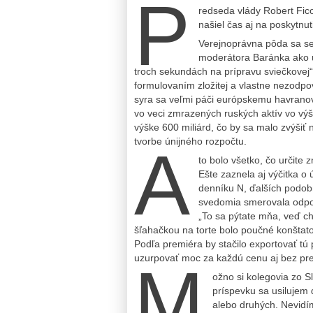
P
redseda vlády Robert Fico
našiel čas aj na poskytnut
Verejnoprávna pôda sa sem
moderátora Baránka ako u
troch sekundách na prípravu sviečkovej“
formulovaním zložitej a vlastne nezodpo
syra sa veľmi páči európskemu havranovi
vo veci zmrazených ruských aktív vo výš
výške 600 miliárd, čo by sa malo zvýšiť
tvorbe únijného rozpočtu.
A
to bolo všetko, čo určit
Ešte zaznela aj výčitka o
denníku N, ďalších podob
svedomia smerovala odpov
„To sa pýtate mňa, veď chc
šľahačkou na torte bolo poučné konštat
Podľa premiéra by stačilo exportovať tú 
uzurpovať moc za každú cenu aj bez prej
M
ožno si kolegovia zo S
príspevku sa usilujem
alebo druhých. Nevidí