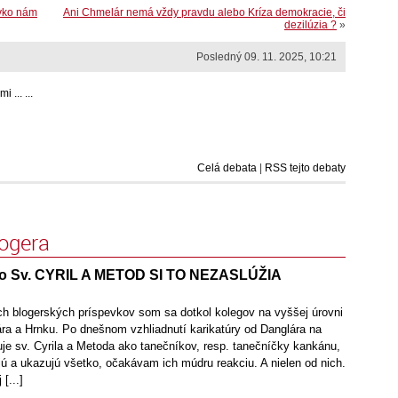
evko nám
Ani Chmelár nemá vždy pravdu alebo Kríza demokracie, či
dezilúzia ?
»
Posledný 09. 11. 2025, 10:21
... ...
Celá debata
|
RSS tejto debaty
logera
o Sv. CYRIL A METOD SI TO NEZASLÚŽIA
h blogerských príspevkov som sa dotkol kolegov na vyššej úrovni
ára a Hrnku. Po dnešnom vzhliadnutí karikatúry od Danglára na
uje sv. Cyrila a Metoda ako tanečníkov, resp. tanečníčky kankánu,
ú a ukazujú všetko, očakávam ich múdru reakciu. A nielen od nich.
[...]