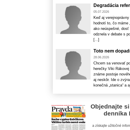
Degradácia refer
05.07.2026
Keď aj verejnoprávny
hodnotí to, čo máme 
ako neúspešné, dosť t
odznela v debate s po
[...]
Toto nem dopadn
28.06.2026
Chcem sa venovať poč
herečky Viki Rákovej
známe postoje novéh
aj neskôr. Ide o zvý
konečná „stanica“ a aj 
Objednajte si
denníka 
a získajte užitočné inf