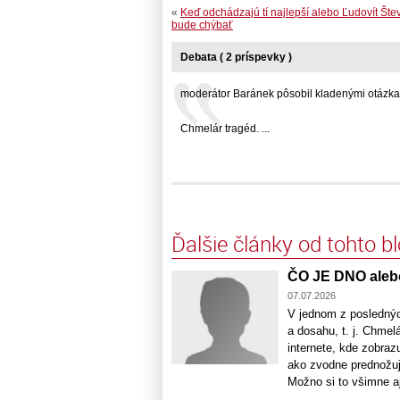
«
Keď odchádzajú tí najlepší alebo Ľudovít Št
bude chýbať
Debata ( 2 príspevky )
moderátor Baránek pôsobil kladenými otázkami 
Chmelár tragéd. ...
Ďalšie články od tohto b
ČO JE DNO aleb
07.07.2026
V jednom z poslednýc
a dosahu, t. j. Chmel
internete, kde zobraz
ako zvodne prednožuj
Možno si to všimne aj 