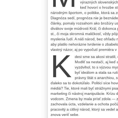
výrazných slovenských 
keď hovorí o hrozbe str
národným športom, o politike, ktorá sa z
Diagnóza sedí, prognóza nie je beznádej
články, pomaly rozsahom ako brožúry us
divákov svoje múdrosti Král, či dokonca
st., či moja skromná maličkosť, vždy pôj
myslenia ľudí. A náš národ, bez ohľadu n
aby platilo nehorázne tvrdenie o zbabel
vlastný názor, aj po vypočutí premiéra 
K
desi sme sa akosi stratili
Modliť sa nestačí, aj keď
vyzdvihol, to s výzvou my
byť ideálom a stala sa r
právny štát s anarchiou, 
ďaleko sa to dokotúľalo. Politici síce hov
médiá? Tie, ktoré mali byť strážnymi ps
marketing či nástroj manipulácie. Krízu
vodcom. Zmena by mala prísť zdola — z r
zachovala úcta, vzdelanie a ochota počú
pracovitý a citlivý národ, ktorý sa vedel
znova veriť sebe.