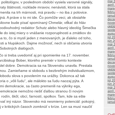
máj 
politológov, v poslednom období vysiela varovné signály,
apríl
aty štátnosti, rozklade mravov, nenávisti, ktorá sa stala
mare
menila na trh márnosti, má pravdu – no iba z polovice.
febr
janu
ná. A práve o to mi ide. Čo pomôže veci, ak obsiahle
dece
ilovne bude písať spomínaný Chmelár, vtĺkať do hláv
nove
októ
 podivuhodný redaktor Schutz alebo hlavný ideológ Šimečka
sept
de do istej miery o vnášanie rozporuplnosti a zmätkov do
augu
júl 2
a to, čo si myslí jeden z menovaných, je ďaleko od toho,
jún 
osti a hlupákoch. Dajme možnosť, nech si občania utvoria
máj 
v Sobotných dialógoch.
apríl
mare
, čo si treba uvedomiť aj pri spomienke na 17. november.
febr
janu
 arcibiskup Bober, ktorého premiér v tomto kontexte
dece
slel dobre. Demokracia sa na Slovensku unavila. Prestala
nove
októ
utinou. Zamieňame si slobodu s bezbrehým individualizmom,
sept
slobodu slova s povolením na urážky. Dokonca až tak
augu
júl 2
oria o „vôli ľudu“, ale málokto sa ľudu naozaj pýta. A
jún 
ami demokracie, sa často premenili na výkriky ega,
máj 
 demokracie nemožno riešiť ďalšou stranou či novým
apríl
mare
odín, škôl, obcí, farností, spolkov. Tam, kde sa ešte
febr
vať iný názor. Slovensko má nesmierny potenciál: pokojný,
janu
 aj v kritických časoch zomknúť v kríze. Len sa musí naučiť