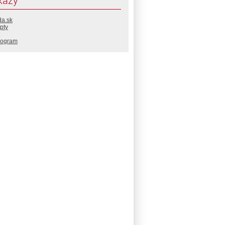
kazy
da.sk
pty
rogram