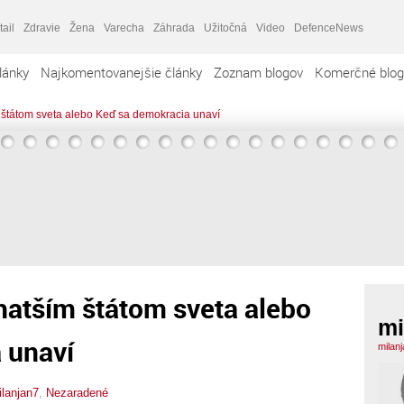
tail
Zdravie
Žena
Varecha
Záhrada
Užitočná
Video
DefenceNews
lánky
Najkomentovanejšie články
Zoznam blogov
Komerčné blog
 štátom sveta alebo Keď sa demokracia unaví
hatším štátom sveta alebo
mi
 unaví
milan
ilanjan7
,
Nezaradené