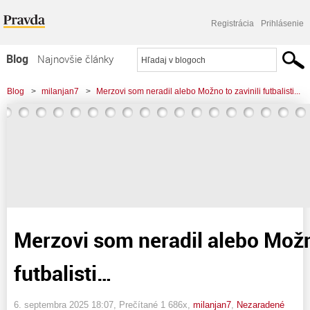
Registrácia
Prihlásenie
Blog
Najnovšie články
Najčítanejšie články
Blog
>
milanjan7
>
Merzovi som neradil alebo Možno to zavinili futbalisti...
Najkomentovanejšie články
Zoznam blogov
Komerčné blogy
Merzovi som neradil alebo Možno
futbalisti…
6. septembra 2025 18:07
, Prečítané 1 686x,
milanjan7
,
Nezaradené