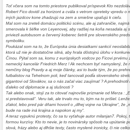
Toť včera som na tomto priestore publikoval príspevok Kto nezdoláv
Robert Fico dovidí za horizont a cvála s vetrom opreteky vpredu o 
iných jazdcov kone zhadzujú na zem a smiešne upaľujú k cieľu.
Mal som na zreteli domácu politickú scénu, ale aj zahraničie, najm
smerovala k šéfke von Leyenovej, aby radšej na koňa nesadala aj s
priviezli autobusom a červený koberec šetrili pre slovenského pred
symboliku.
Poukázal som na to, že Európska únia desiatkami sankcií neoslabil
ktorá už nie je dostatočne silná, aby hrala dôstojnú úlohu v konkure
Čínou. Pýtal som sa, komu z európskych vodcov po Ficovi prvému zasv
nemecký kancelár Friedrich Merz ! Ak nechcem byť namyslený, že m
nemčiny blog Pravdy a aj moje články, asi to bude tým, že po prehr
futbalistov na Tehelnom poli, keď tancovali podĺa slovenskeho strelc
gigantovi od Slovákov, sa o nás začal viac zaujímať ? A prehodnotil 
ďaleko od diplomacie a aj slušnosti ?
Tak alebo onak, stojí za to citovať najnovšie priznanie od Merza : 
si predstavovali“. Veru tak, ale trvalo mu to, kým na to prišiel. Len
zľakol, lebo pred pár dňami hovoril o „dlhej vojne na Ukrajine“, že
bude na rade iná krajina a napokon aj my“.
A teraz vypuknú protesty, čo sa tu vyťahuje autor milanjan7. Pokoj,
formou kurzívy. Kto to nevie, je to novinársky spôsob na upútanie p
slová, frázy alebo aj dlhšie texty, často myslené ironicky, či nie cel