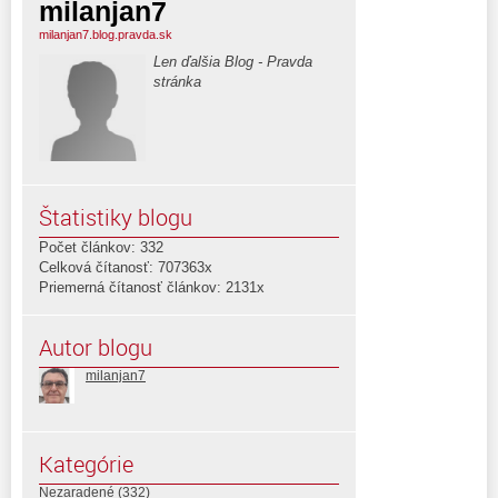
milanjan7
milanjan7.blog.pravda.sk
Len ďalšia Blog - Pravda
stránka
Štatistiky blogu
Počet článkov: 332
Celková čítanosť: 707363x
Priemerná čítanosť článkov: 2131x
Autor blogu
milanjan7
Kategórie
Nezaradené
(332)