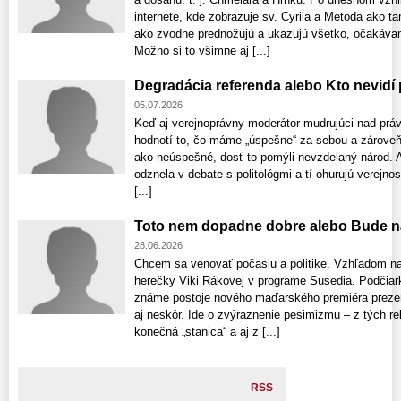
internete, kde zobrazuje sv. Cyrila a Metoda ako t
ako zvodne prednožujú a ukazujú všetko, očakávam 
Možno si to všimne aj [...]
Degradácia referenda alebo Kto nevidí
05.07.2026
Keď aj verejnoprávny moderátor mudrujúci nad prá
hodnotí to, čo máme „úspešne“ za sebou a zároveň
ako neúspešné, dosť to pomýli nevzdelaný národ. Aj
odznela v debate s politológmi a tí ohurujú verejno
[...]
Toto nem dopadne dobre alebo Bude n
28.06.2026
Chcem sa venovať počasiu a politike. Vzhľadom na
herečky Viki Rákovej v programe Susedia. Podčia
známe postoje nového maďarského premiéra prezen
aj neskôr. Ide o zvýraznenie pesimizmu – z tých r
konečná „stanica“ a aj z [...]
RSS