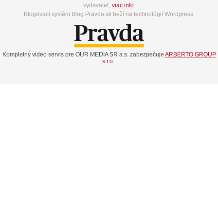
vydavateľ,
viac info
.
Blogovací systém Blog.Pravda.sk beží na technológií Wordpress.
Kompletný video servis pre OUR MEDIA SR a.s. zabezpečuje
ARBERTO GROUP
s.r.o.
.