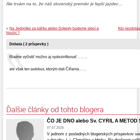
Ale trvám na to, že náš slovenský premiér je lepší jazdec…
«
Na Jednotke za päťku alebo Dokedy budeme slepí a
Kto nezdoláv
hluchí ?
Debata ( 2 príspevky )
Riadne vyčistiť možno aj vydezinfikovať .. ... ...
ale však ten autobus, ktorým dali Číňania... ...
Ďalšie články od tohto blogera
ČO JE DNO alebo Sv. CYRIL A METOD
07.07.2026
V jednom z posledných blogerských príspevkov som
a dosahu, t. j. Chmelára a Hrnku. Po dnešnom vzhli