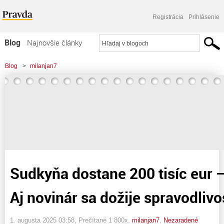
Registrácia
Prihlásenie
Blog
Najnovšie články
Najčítanejšie články
Blog
>
milanjan7
Najkomentovanejšie články
>
Sudkyňa dostane 200 tisíc eur - a čo ja ? alebo Aj novinár sa dožije
Zoznam blogov
spravodlivosti ?
Komerčné blogy
Sudkyňa dostane 200 tisíc eur –
Aj novinár sa dožije spravodlivos
1. augusta 2025 03:58
, Prečítané 1 800x,
milanjan7
,
Nezaradené