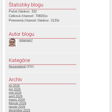
Štatistiky blogu
Počet článkov: 332
Celková čítanosť: 708261x
Priemerná čítanosť článkov: 2133x
Autor blogu
milanjan7
Kategórie
Nezaradené
(332)
Archív
júl 2026
jún 2026
máj 2026
apríl 2026
marec 2026
február 2026
január 2026
december 2025