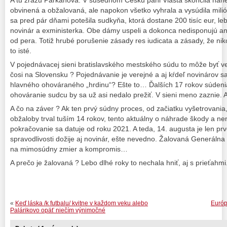
A tu zrazu Parkanová. V susednom Česku pani Vlasta skončila hane
obvinená a obžalovaná, ale napokon všetko vyhrala a vysúdila mil
sa pred pár dňami potešila sudkyňa, ktorá dostane 200 tisíc eur, le
novinár a exministerka. Obe dámy uspeli a dokonca nedisponujú ani
od pera. Totiž hrubé porušenie zásady res iudicata a zásady, že ni
to isté.
V pojednávacej sieni bratislavského mestského súdu to môže byť ve
čosi na Slovensku ? Pojednávanie je verejné a aj kŕdeľ novinárov
hlavného ohováraného „hrdinu“? Ešte to… Ďalších 17 rokov súdeni
ohováranie sudcu by sa už asi nedalo prežiť. V sieni meno zaznie. A
A čo na záver ? Ak ten prvý súdny proces, od začiatku vyšetrovania
obžaloby trval tuším 14 rokov, tento aktuálny o náhrade škody a n
pokračovanie sa datuje od roku 2021. A teda, 14. augusta je len pr
spravodlivosti dožije aj novinár, ešte nevedno. Žalovaná Generáln
na mimosúdny zmier a kompromis…
A prečo je žalovaná ? Lebo dlhé roky to nechala hniť, aj s prieťahmi
«
Keď láska /k futbalu/ kvitne v každom veku alebo
Európ
Palárikovo opäť niečím výnimočné