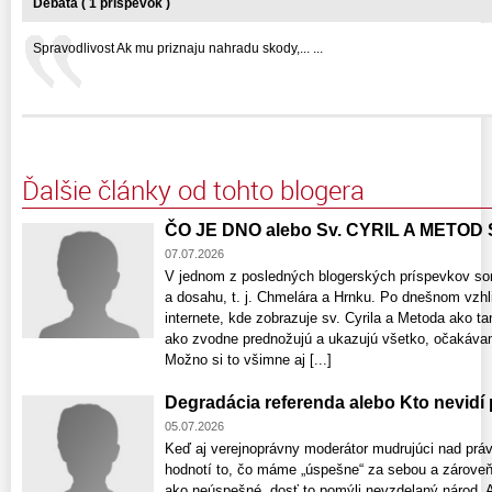
Debata ( 1 príspevok )
Spravodlivost Ak mu priznaju nahradu skody,... ...
Ďalšie články od tohto blogera
ČO JE DNO alebo Sv. CYRIL A METOD
07.07.2026
V jednom z posledných blogerských príspevkov som
a dosahu, t. j. Chmelára a Hrnku. Po dnešnom vzhli
internete, kde zobrazuje sv. Cyrila a Metoda ako t
ako zvodne prednožujú a ukazujú všetko, očakávam 
Možno si to všimne aj [...]
Degradácia referenda alebo Kto nevidí
05.07.2026
Keď aj verejnoprávny moderátor mudrujúci nad prá
hodnotí to, čo máme „úspešne“ za sebou a zároveň
ako neúspešné, dosť to pomýli nevzdelaný národ. Aj