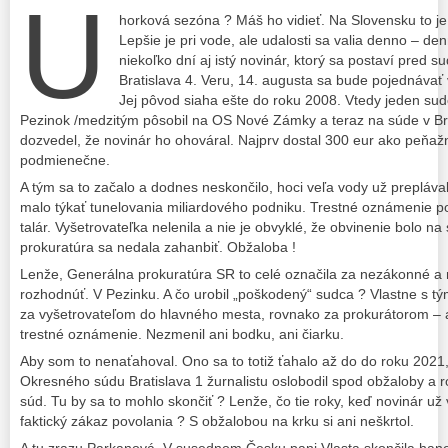
U
horková sezóna ? Máš ho vidieť. Na Slovensku to je
Lepšie je pri vode, ale udalosti sa valia denno – d
niekoľko dní aj istý novinár, ktorý sa postaví pred
Bratislava 4. Veru, 14. augusta sa bude pojednávať 
Jej pôvod siaha ešte do roku 2008. Vtedy jeden s
Pezinok /medzitým pôsobil na OS Nové Zámky a teraz na súde v Brat
dozvedel, že novinár ho ohováral. Najprv dostal 300 eur ako peňa
podmienečne.
A tým sa to začalo a dodnes neskončilo, hoci veľa vody už prepláv
malo týkať tunelovania miliardového podniku. Trestné oznámenie poda
talár. Vyšetrovateľka nelenila a nie je obvyklé, že obvinenie bolo n
prokuratúra sa nedala zahanbiť. Obžaloba !
Lenže, Generálna prokuratúra SR to celé označila za nezákonné a 
rozhodnúť. V Pezinku. A čo urobil „poškodený“ sudca ? Vlastne s tý
za vyšetrovateľom do hlavného mesta, rovnako za prokurátorom – a 
trestné oznámenie. Nezmenil ani bodku, ani čiarku.
Aby som to nenaťahoval. Ono sa to totiž ťahalo až do do roku 2021,
Okresného súdu Bratislava 1 žurnalistu oslobodil spod obžaloby a r
súd. Tu by sa to mohlo skončiť ? Lenže, čo tie roky, keď novinár už
faktický zákaz povolania ? S obžalobou na krku si ani neškrtol.