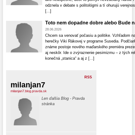
odznela v debate s politológmi a tí ohurujú verejno
[...]
Toto nem dopadne dobre alebo Bude n
28.06.2026
Chcem sa venovať počasiu a politike. Vzhľadom na
herečky Viki Rákovej v programe Susedia. Podčia
známe postoje nového maďarského premiéra prezen
aj neskôr. Ide o zvýraznenie pesimizmu – z tých r
konečná „stanica“ a aj z [...]
RSS
milanjan7
milanjan7.blog.pravda.sk
Len ďalšia Blog - Pravda
stránka