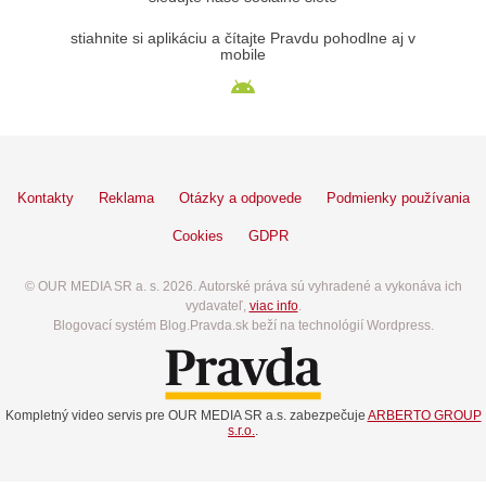
stiahnite si aplikáciu a čítajte Pravdu pohodlne aj v
mobile
Kontakty
Reklama
Otázky a odpovede
Podmienky používania
Cookies
GDPR
© OUR MEDIA SR a. s. 2026. Autorské práva sú vyhradené a vykonáva ich
vydavateľ,
viac info
.
Blogovací systém Blog.Pravda.sk beží na technológií Wordpress.
Kompletný video servis pre OUR MEDIA SR a.s. zabezpečuje
ARBERTO GROUP
s.r.o.
.