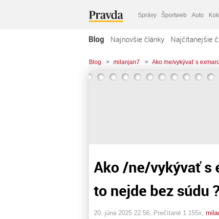
Správy
Športweb
Auto
Kok
Blog
Najnovšie články
Najčítanejšie č
Blog
>
milanjan7
>
Ako /ne/vykývať s exman
Ako /ne/vykývať s
to nejde bez súdu 
20. júna 2025 22:56
, Prečítané 1 155x,
mila