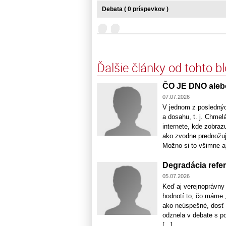
Debata ( 0 príspevkov )
Ďalšie články od tohto b
ČO JE DNO aleb
07.07.2026
V jednom z poslednýc
a dosahu, t. j. Chmel
internete, kde zobraz
ako zvodne prednožuj
Možno si to všimne aj 
Degradácia refer
05.07.2026
Keď aj verejnoprávny
hodnotí to, čo máme 
ako neúspešné, dosť t
odznela v debate s po
[...]