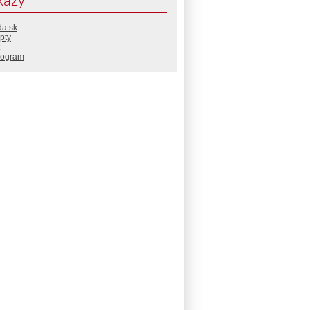
kazy
da.sk
pty
rogram