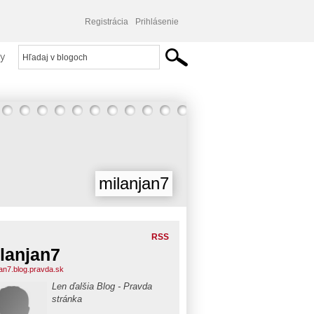
Registrácia
Prihlásenie
y
milanjan7
RSS
lanjan7
jan7.blog.pravda.sk
Len ďalšia Blog - Pravda
stránka