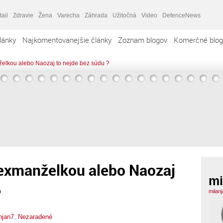
tail
Zdravie
Žena
Varecha
Záhrada
Užitočná
Video
DefenceNews
lánky
Najkomentovanejšie články
Zoznam blogov
Komerčné blog
želkou alebo Naozaj to nejde bez súdu ?
 exmanželkou alebo Naozaj
mi
?
milan
njan7
,
Nezaradené