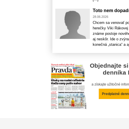
Toto nem dopadn
28.06.2026
Chcem sa venovať poč
herečky Viki Rákovej
známe postoje novéh
aj neskôr. Ide o zvý
konečná „stanica“ a aj 
Objednajte si
denníka 
a získajte užitočné inf
Predplatné denn