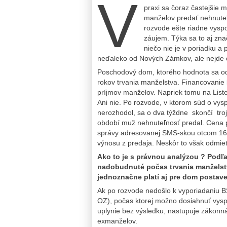
V
praxi sa čoraz častejšie 
manželov predať nehnuteľ
rozvode ešte riadne vyspo
záujem. Týka sa to aj zna
niečo nie je v poriadku a 
neďaleko od Nových Zámkov, ale nejde 
Poschodový dom, ktorého hodnota sa od
rokov trvania manželstva. Financovanie 
príjmov manželov. Napriek tomu na Liste
Ani nie. Po rozvode, v ktorom súd o vy
nerozhodol, sa o dva týždne skončí tro
období muž nehnuteľnosť predal. Cena p
správy adresovanej SMS-skou otcom 16-r
výnosu z predaja. Neskôr to však odmiet
Ako to je s právnou analýzou ? Podľa
nadobudnuté počas trvania manželst
jednoznačne platí aj pre dom postav
Ak po rozvode nedošlo k vyporiadaniu BS
OZ), počas ktorej možno dosiahnuť vysp
uplynie bez výsledku, nastupuje zákonná 
exmanželov.