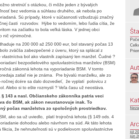
možno stretnúť s otázkou, či môže jeden z bývalých
nosť bez vedomia a súhlasu druhého, ak nebola po
riadaná. Sú prípady, ktoré v súčasnosti vzbudzujú značný
čnej časti rozvodov. Hýbe to vedomím, lebo ľudia cítia, že
pritom na začiatku to bola veľká láska. V jednej obci
Šta
o nič výnimočné.
Poče
haduje na 200 000 až 250 000 eur, bol stavaný počas 13
Celk
bolo zväčša zabezpečené z úveru, ktorý sa splácal z
Prie
 vlastníctva bol ako vlastník zapísaný len manžel. Čudné ?
sporiadaní bezpodielového spoluvlastníctva manželov (BSM)
Aut
jročná zákonná lehota na vyporiadanie BSM. V tomto
redaja zatiaľ nie je známa. Pre bývalú manželku, ale zo
očnej dcére sa dalo dozvedieť, že vyplatí polovicu z
ol. Alebo si to ešte rozmyslí ? Veľa času už neostáva.
 § 143 a nasl. Občianskeho zákonníka patria veci
Kat
va do BSM, ak zákon neustanovuje inak. To
ený počas manželstva zo spoločných prostriedkov.
Neza
M, ako sa už uviedlo, platí trojročná lehota (§ 149 ods. 4
Arc
oriadanie dohodou alebo návrhom na súd. Ak táto lehota
fikcia, že nehnuteľnosti sú v podielovom spoluvlastníctve
júl 2
jún 