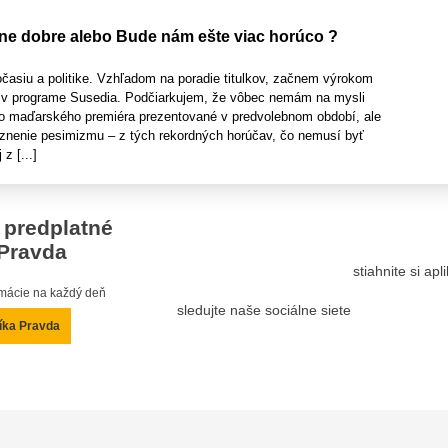
e dobre alebo Bude nám ešte viac horúco ?
asiu a politike. Vzhľadom na poradie titulkov, začnem výrokom
 v programe Susedia. Podčiarkujem, že vôbec nemám na mysli
o maďarského premiéra prezentované v predvolebnom období, ale
raznenie pesimizmu – z tých rekordných horúčav, čo nemusí byť
z [...]
 predplatné
Pravda
stiahnite si ap
ormácie na každý deň
sledujte naše sociálne siete
íka Pravda