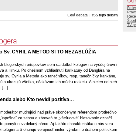
Od
Fotky
Prav
Celá debata
|
RSS tejto debaty
Rece
Šport
TV p
logera
o Sv. CYRIL A METOD SI TO NEZASLÚŽIA
h blogerských príspevkov som sa dotkol kolegov na vyššej úrovni
ára a Hrnku. Po dnešnom vzhliadnutí karikatúry od Danglára na
uje sv. Cyrila a Metoda ako tanečníkov, resp. tanečníčky kankánu,
ú a ukazujú všetko, očakávam ich múdru reakciu. A nielen od nich.
[...]
enda alebo Kto nevidí pozitíva…
 moderátor mudrujúci nad práve skončeným referendom protirečivo
„úspešne“ za sebou a zároveň to „všeľudové“ hlasovanie označí
o pomýli nevzdelaný národ. Aj takáto charakteristika o nás veru
litológmi a tí ohurujú verejnosť nielen výrokmi o drahom politickom