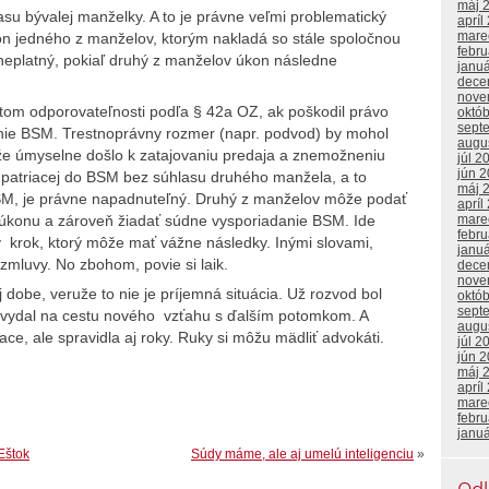
máj 
asu bývalej manželky. A to je právne veľmi problematický
apríl
mare
kon jedného z manželov, ktorým nakladá so stále spoločnou
febr
eplatný, pokiaľ druhý z manželov úkon následne
janu
dece
nove
om odporovateľnosti podľa § 42a OZ, ak poškodil právo
októ
sept
anie BSM. Trestnoprávny rozmer (napr. podvod) by mohol
augu
že úmyselne došlo k zatajovaniu predaja a znemožneniu
júl 2
jún 
i patriacej do BSM bez súhlasu druhého manžela, a to
máj 
SM, je právne napadnuteľný. Druhý z manželov môže podať
apríl
mare
 úkonu a zároveň žiadať súdne vysporiadanie BSM. Ide
febr
ý krok, ktorý môže mať vážne následky. Inými slovami,
janu
zmluvy. No zbohom, povie si laik.
dece
nove
dobe, veruže to nie je príjemná situácia. Už rozvod bol
októ
sept
a vydal na cestu nového vzťahu s ďalším potomkom. A
augu
ce, ale spravidla aj roky. Ruky si môžu mädliť advokáti.
júl 2
jún 
máj 
apríl
mare
febr
janu
Eštok
Súdy máme, ale aj umelú inteligenciu
»