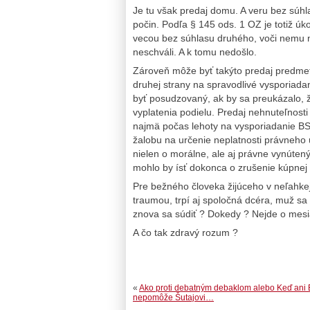
Je tu však predaj domu. A veru bez súhl
počin. Podľa § 145 ods. 1 OZ je totiž ú
vecou bez súhlasu druhého, voči nemu n
neschváli. A k tomu nedošlo.
Zároveň môže byť takýto predaj predmet
druhej strany na spravodlivé vysporiad
byť posudzovaný, ak by sa preukázalo, 
vyplatenia podielu. Predaj nehnuteľnost
najmä počas lehoty na vysporiadanie B
žalobu na určenie neplatnosti právneho
nielen o morálne, ale aj právne vynúten
mohlo by ísť dokonca o zrušenie kúpnej 
Pre bežného človeka žijúceho v neľahkej 
traumou, trpí aj spoločná dcéra, muž s
znova sa súdiť ? Dokedy ? Nejde o mesia
A čo tak zdravý rozum ?
«
Ako proti debatným debaklom alebo Keď ani 
nepomôže Šutajovi…